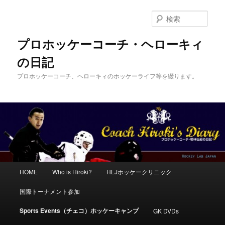
メ
イ
検
ン
索
コ
プロホッケーコーチ・ヘローキィ
ン
の日記
テ
ン
プロホッケーコーチ、ヘローキィのホッケーライフ等を綴ります。
ツ
へ
移
動
メ
HOME
Who is Hiroki?
HLJホッケークリニック
イ
ン
国際トーナメント参加
メ
ニ
Sports Events（チェコ）ホッケーキャンプ
GK DVDs
ュ