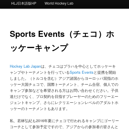
ー
HLJ日本語版HP
World Hockey Lab
Sports Events（チェコ）ホ
ッケーキャンプ
Hockey Lab Japan
は、チェコはプラハを中心としてホッケーキ
ャンプやトーナメントを行っている
Sports Events
と提携を開始
しました。（トルコを含む）アジア諸国からヨーロッパ屈指のホ
ッケー大国チェコで、国際トーナメント、チーム合宿、個人での
キャンプ参加などを希望される方はお問い合わせください。子供
達だけでなく、プロ契約を目指すプレーヤーのためのフリーエー
ジェントキャンプ、さらにレクリエーションレベルのアダルトホ
ッケーのトーナメントもあります。
私、若林弘紀も2016年夏にチェコで行われるキャンプにゴーリー
コーチとして参加予定ですので、アジアからの参加者の皆さんと