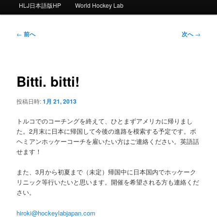
ー
HLJ日本語版HP
World Hockey Lab
投
←
前へ
次へ
→
稿
ナ
ビ
ゲ
Bitti. bitti!
ー
シ
投稿日時:
1月 21, 2013
ョ
ン
トルコでのコーチングを終えて、ひとまずアメリカに帰りまし
た。
2月末に日本に帰国して今後の進路を模索する予定です。ボ
ヘミア
ンホッケーコーチを雇いたい方はご連絡ください。英語話
せます！
また、3月から初夏まで（未定）帰国中に日本国内でホッケーク
リニック等行いたいと思います。開催を希望される方も連絡くだ
さい。
hiroki@hockeylabjapan.com