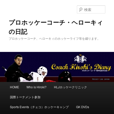
メ
イ
検
ン
索
コ
プロホッケーコーチ・ヘローキィ
ン
の日記
テ
ン
プロホッケーコーチ、ヘローキィのホッケーライフ等を綴ります。
ツ
へ
移
動
メ
HOME
Who is Hiroki?
HLJホッケークリニック
イ
ン
国際トーナメント参加
メ
ニ
Sports Events（チェコ）ホッケーキャンプ
GK DVDs
ュ