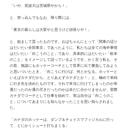
「いや、筑波大は茨城県やから！」
と、突っ込んでもなお、帰り際には、
「東京の暮らしは大変やと思うけど頑張りや！」
と、励まして貰ったものです。おばちゃんにとって「関東の辺り
はだいたい全部東京」であったように、私たちは全ての海外事情
はだいたい「向こうのこと」であり、具体的にはだいたい「欧米
のこと」をイメージして語っているようです。かく言う私も、そ
の昔、無謀にもホッケーコーチとして世界に出て勝負してみよう
と思いついたとき、「向こうに行けば、何とかなる。ホッケーと
いえばカナダだから、とりあえずカナダとか！」と、極めて単純
に行き先を決めたものです。それで本当に行けてしまったのが幸
運だったのか運の尽きだったのかは未だに分かりませんが、実際
カナダでコーチとして仕事を始めて、実は自分は「向こうのこ
と」についてあまりにも知らなかったことを思い知らされまし
た。
「カナダのホッケーは、ダンプ＆チェイスでフィジカルに行っ
て、とにかくシュート打ちまくる」