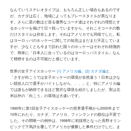
なんていうステレオタイプは、もちろん正しい場合もあるのです
が、カナダは広く、地域によってもプレースタイルが異なりま
す。さらに星の数ほど居る優秀なコーチ達はそれぞれの理想とす
るホッケーを掲げて日々戦っていますから、それこそコーチの数
だけスタイルは存在します。それはアメリカでも同様でした。私
はヨーロッパのホッケーに関しての知見はまだまだ不足していま
すが、少なくとも今まで訪れた国々のホッケーはそれぞれ特徴的
で、簡単に「日本人に合っているのはヨーロッパスタイル」なん
て標榜するのは不可能だと感じています。
世界の女子アイスホッケー
(1) アメリカ編
、
(2) カナダ編
と、
「さすが向こうでは女子ホッケーの環境が全然違う！日本は少な
い競技人口で選手がバイトしながら、、、」と、特にアメリカ編
では誰もが納得できるほど贅沢な環境を紹介しましたが、実は北
米以外の「向こう」の環境は大違いです。
1990年に第1回女子アイスホッケーの世界選手権から2000年まで
10年にわたり、カナダ、アメリカ、フィンランドの順位は不変で
した。その間唯一の例外は、1998年に初採用となった長野オリン
ピックで下馬評を覆してアメリカが優勝した事件だけでした。ま