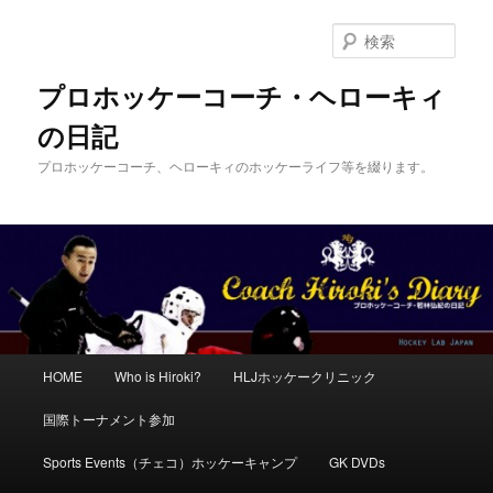
メ
イ
検
ン
索
コ
プロホッケーコーチ・ヘローキィ
ン
の日記
テ
ン
プロホッケーコーチ、ヘローキィのホッケーライフ等を綴ります。
ツ
へ
移
動
メ
HOME
Who is Hiroki?
HLJホッケークリニック
イ
ン
国際トーナメント参加
メ
ニ
Sports Events（チェコ）ホッケーキャンプ
GK DVDs
ュ