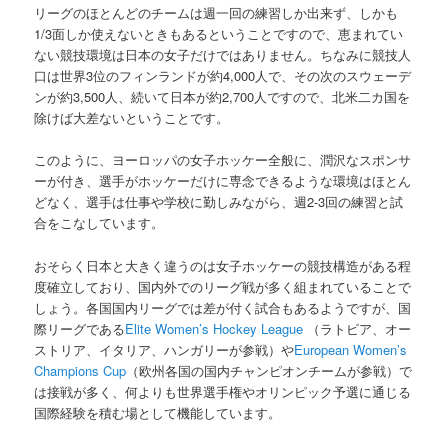
リーグのほとんどのチームは週一回の練習しか出来ず、しかも
1/3面しか使えないときもあるということですので、恵まれてい
ない競技環境は日本の女子だけではありません。ちなみに競技人
口は世界3位のフィンランドが約4,000人で、その次のスウェーデ
ンが約3,500人、続いて日本が約2,700人ですので、北米二カ国を
除けば大差ないということです。
このように、ヨーロッパの女子ホッケー全般に、潤沢なスポンサ
ーが付き、選手がホッケーだけに専念できるような環境はほとん
どなく、選手は仕事や学校に勤しみながら、週2-3回の練習と試
合をこなしています。
おそらく日本と大きく違うのは女子ホッケーの競技構造がある程
度確立しており、国内外でのリーグ戦が多く組まれていることで
しょう。各国国内リーグでは差が付く試合もあるようですが、国
際リーグである
Elite Women’s Hockey League
（ラトビア、オー
ストリア、イタリア、ハンガリーが参戦）や
European Women’s
Champions Cup
（欧州各国の国内チャンピオンチームが参戦）で
は接戦が多く、何よりも世界選手権やオリンピック予選に通じる
国際経験を積む場として機能しています。