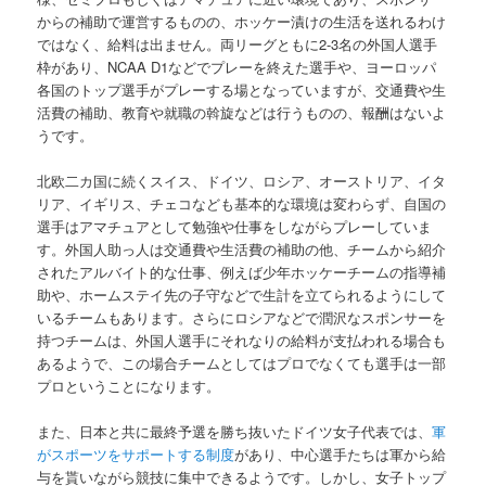
からの補助で運営するものの、ホッケー漬けの生活を送れるわけ
ではなく、給料は出ません。両リーグともに2-3名の外国人選手
枠があり、NCAA D1などでプレーを終えた選手や、ヨーロッパ
各国のトップ選手がプレーする場となっていますが、交通費や生
活費の補助、教育や就職の斡旋などは行うものの、報酬はないよ
うです。
北欧二カ国に続くスイス、ドイツ、ロシア、オーストリア、イタ
リア、イギリス、チェコなども基本的な環境は変わらず、自国の
選手はアマチュアとして勉強や仕事をしながらプレーしていま
す。外国人助っ人は交通費や生活費の補助の他、チームから紹介
されたアルバイト的な仕事、例えば少年ホッケーチームの指導補
助や、ホームステイ先の子守などで生計を立てられるようにして
いるチームもあります。さらにロシアなどで潤沢なスポンサーを
持つチームは、外国人選手にそれなりの給料が支払われる場合も
あるようで、この場合チームとしてはプロでなくても選手は一部
プロということになります。
また、日本と共に最終予選を勝ち抜いたドイツ女子代表では、
軍
がスポーツをサポートする制度
があり、中心選手たちは軍から給
与を貰いながら競技に集中できるようです。しかし、女子トップ