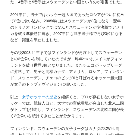
た、4番手と5番手はスウェーデンと中国というのが定番でした。
2001年に、男子ではホッケー超大国であったロシアがついに初め
て3位に食い込み、2005年にはスウェーデンが3位になり、翌年
のトリノオリンピックではなんとスウェーデンが準決勝でアメリ
カを破り準優勝に輝き、2007年にも世界選手権で再び3位になる
など、躍進を果たしました。
その後2008-11年まではフィンランドが再浮上してスウェーデン
との3位争いを制していたのですが、昨年ついにスイスがフィン
ランドを破り世界3位となりました。またチェコがトップリーグ
に昇格して、男子と同様カナダ、アメリカ、ロシア、フィンラン
ド、スウェーデン、チェコのビッグ6と呼ばれるホッケー超大国
が女子のトップデヴィジョンに揃いました。
以上、
女子ホッケーの歴史
を紐解くと、プロが存在しない女子ホ
ッケーでは、競技人口と、大学での育成環境が突出した北米二国
がトップを独走し、フィンランド、スウェーデンの北欧二国が長
く3位争いを続けてきたことが分かります。
フィンランド、スウェーデンの女子リーグはカナダのCWHL同
様、セミプロもしくはアマチュアに近い環境であり、スポンサー