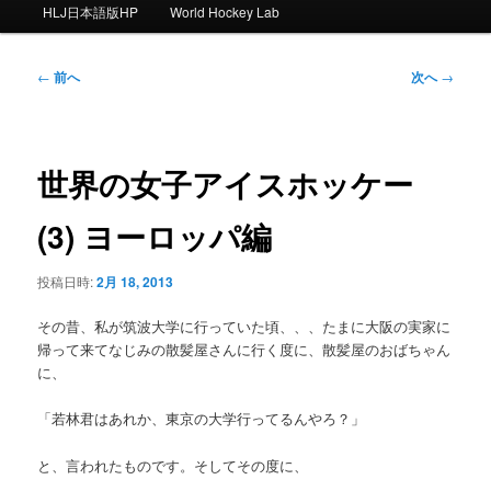
ー
HLJ日本語版HP
World Hockey Lab
投
←
前へ
次へ
→
稿
ナ
ビ
ゲ
世界の女子アイスホッケー
ー
シ
(3) ヨーロッパ編
ョ
ン
投稿日時:
2月 18, 2013
その昔、私が筑波大学に行っていた頃、、、たまに大阪の実家に
帰って来てなじみの散髪屋さんに行く度に、散髪屋のおばちゃん
に、
「若林君はあれか、東京の大学行ってるんやろ？」
と、言われたものです。そしてその度に、