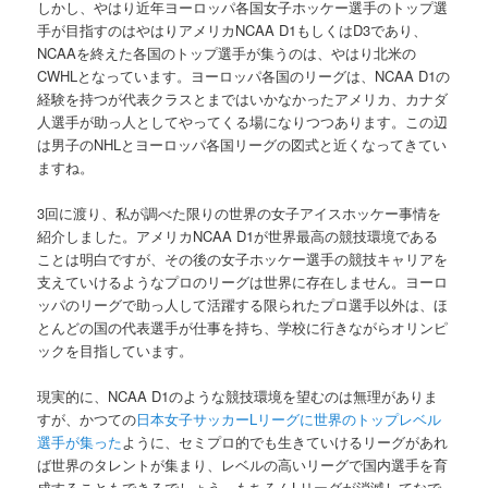
しかし、やはり近年ヨーロッパ各国女子ホッケー選手のトップ選
手が目指すのはやはりアメリカNCAA D1もしくはD3であり、
NCAAを終えた各国のトップ選手が集うのは、やはり北米の
CWHLとなっています。ヨーロッパ各国のリーグは、NCAA D1の
経験を持つが代表クラスとまではいかなかったアメリカ、カナダ
人選手が助っ人としてやってくる場になりつつあります。この辺
は男子のNHLとヨーロッパ各国リーグの図式と近くなってきてい
ますね。
3回に渡り、私が調べた限りの世界の女子アイスホッケー事情を
紹介しました。アメリカNCAA D1が世界最高の競技環境である
ことは明白ですが、その後の女子ホッケー選手の競技キャリアを
支えていけるようなプロのリーグは世界に存在しません。ヨーロ
ッパのリーグで助っ人して活躍する限られたプロ選手以外は、ほ
とんどの国の代表選手が仕事を持ち、学校に行きながらオリンピ
ックを目指しています。
現実的に、NCAA D1のような競技環境を望むのは無理がありま
すが、かつての
日本女子サッカーLリーグに世界のトップレベル
選手が集った
ように、セミプロ的でも生きていけるリーグがあれ
ば世界のタレントが集まり、レベルの高いリーグで国内選手を育
成することもできるでしょう。もちろんLリーグが消滅してなで