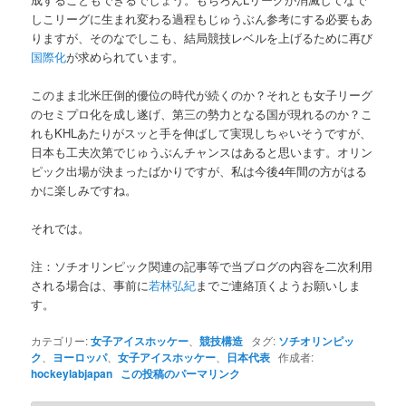
しこリーグに生まれ変わる過程もじゅうぶん参考にする必要もあ
りますが、そのなでしこも、結局競技レベルを上げるために再び
国際化
が求められています。
このまま北米圧倒的優位の時代が続くのか？それとも女子リーグ
のセミプロ化を成し遂げ、第三の勢力となる国が現れるのか？こ
れもKHLあたりがスッと手を伸ばして実現しちゃいそうですが、
日本も工夫次第でじゅうぶんチャンスはあると思います。オリン
ピック出場が決まったばかりですが、私は今後4年間の方がはる
かに楽しみですね。
それでは。
注：ソチオリンピック関連の記事等で当ブログの内容を二次利用
される場合は、事前に
若林弘紀
までご連絡頂くようお願いしま
す。
カテゴリー:
女子アイスホッケー
、
競技構造
タグ:
ソチオリンピッ
ク
、
ヨーロッパ
、
女子アイスホッケー
、
日本代表
作成者:
hockeylabjapan
この投稿のパーマリンク