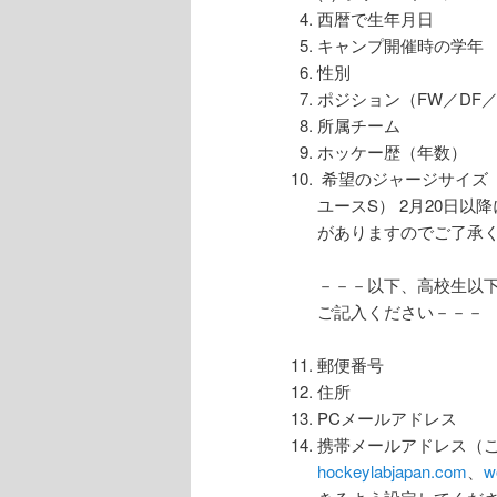
西暦で生年月日
キャンプ開催時の学年
性別
ポジション（FW／DF／
所属チーム
ホッケー歴（年数）
希望のジャージサイズ（X
ユースS） 2月20日
がありますのでご了承
－－－以下、高校生以
ご記入ください－－－
郵便番号
住所
PCメールアドレス
携帯メールアドレス（
hockeylabjapan.com
、
w