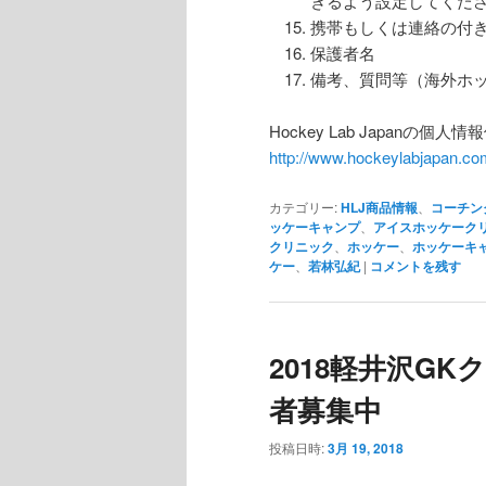
きるよう設定してくだ
携帯もしくは連絡の付
保護者名
備考、質問等（海外ホ
Hockey Lab Japanの個人
http://www.hockeylabjapan.com
カテゴリー:
HLJ商品情報
、
コーチン
ッケーキャンプ
、
アイスホッケーク
クリニック
、
ホッケー
、
ホッケーキ
ケー
、
若林弘紀
|
コメントを残す
2018軽井沢GKク
者募集中
投稿日時:
3月 19, 2018