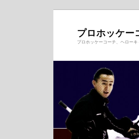
メ
サ
イ
ブ
ン
コ
プロホッケー
コ
ン
プロホッケーコーチ、ヘローキ
ン
テ
テ
ン
ン
ツ
ツ
へ
へ
移
移
動
動