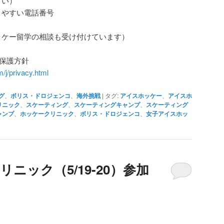
さい）
きやすい電話番号
ッケー留学の相談も受け付けています）
情報保護方針
/j/privacy.html
グ
、
ボリス・ドロジェンコ
、
海外挑戦
|
タグ:
アイスホッケー
、
アイスホ
リニック
、
スケーティング
、
スケーティングキャンプ
、
スケーティング
ャンプ
、
ホッケークリニック
、
ボリス・ドロジェンコ
、
女子アイスホッ
リニック（5/19-20）参加