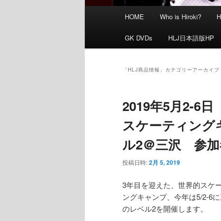
メ
HOME
Who is Hiroki?
イ
ン
GK DVDs
HLJ日本語版HP
メ
ニ
ュ
「
HLJ商品情報
」カテゴリーアーカイブ
ー
2019年5月2-
スケーティング
ル2＠三沢 参
投稿日時:
2月 5, 2019
3年目を迎えた、世界的スケ
ングキャンプ、今年は5/2-6
のレベル2を開催します。