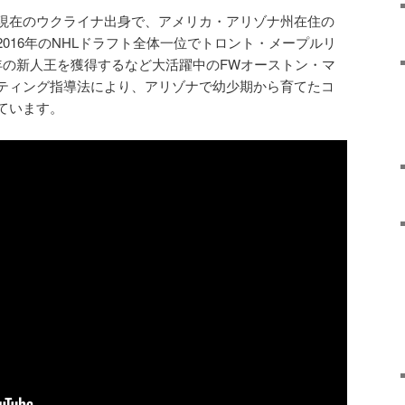
現在のウクライナ出身で、アメリカ・アリゾナ州在住の
016年のNHLドラフト全体一位でトロント・メープルリ
17年の新人王を獲得するなど大活躍中のFWオーストン・マ
ティング指導法により、アリゾナで幼少期から育てたコ
ています。