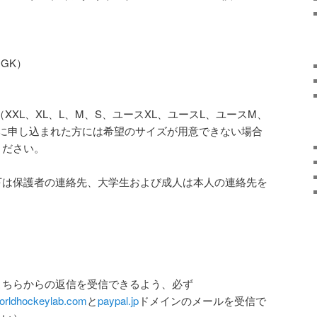
GK）
XL、XL、L、M、S、ユースXL、ユースL、ユースM、
以降に申し込まれた方には希望のサイズが用意できない場合
ください。
下は保護者の連絡先、大学生および成人は本人の連絡先を
こちらからの返信を受信できるよう、必ず
orldhockeylab.com
と
paypal.jp
ドメインのメールを受信で