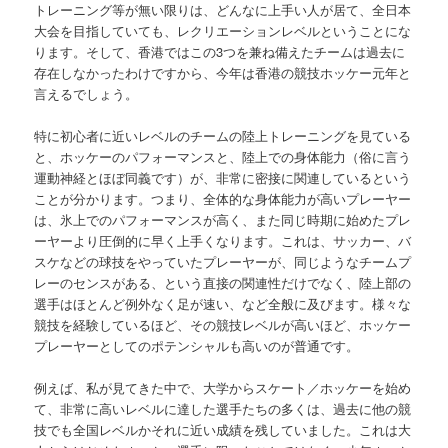
トレーニング等が無い限りは、どんなに上手い人が居て、全日本
大会を目指していても、レクリエーションレベルということにな
ります。そして、香港ではこの3つを兼ね備えたチームは過去に
存在しなかったわけですから、今年は香港の競技ホッケー元年と
言えるでしょう。
特に初心者に近いレベルのチームの陸上トレーニングを見ている
と、ホッケーのパフォーマンスと、陸上での身体能力（俗に言う
運動神経とほぼ同義です）が、非常に密接に関連しているという
ことが分かります。つまり、全体的な身体能力が高いプレーヤー
は、氷上でのパフォーマンスが高く、また同じ時期に始めたプレ
ーヤーより圧倒的に早く上手くなります。これは、サッカー、バ
スケなどの球技をやっていたプレーヤーが、同じようなチームプ
レーのセンスがある、という直接の関連性だけでなく、陸上部の
選手はほとんど例外なく足が速い、など全般に及びます。様々な
競技を経験しているほど、その競技レベルが高いほど、ホッケー
プレーヤーとしてのポテンシャルも高いのが普通です。
例えば、私が見てきた中で、大学からスケート／ホッケーを始め
て、非常に高いレベルに達した選手たちの多くは、過去に他の競
技でも全国レベルかそれに近い成績を残していました。これは大