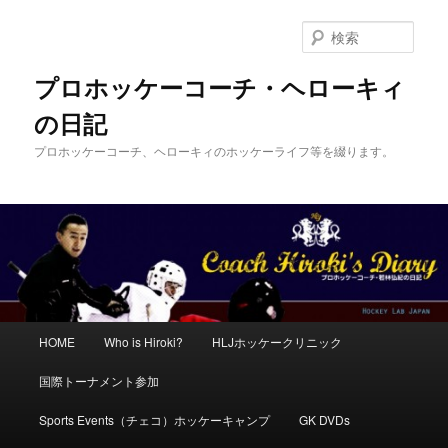
メ
サ
イ
ブ
検
ン
コ
索
コ
ン
プロホッケーコーチ・ヘローキィ
ン
テ
の日記
テ
ン
ン
ツ
プロホッケーコーチ、ヘローキィのホッケーライフ等を綴ります。
ツ
へ
へ
移
移
動
動
メ
HOME
Who is Hiroki?
HLJホッケークリニック
イ
ン
国際トーナメント参加
メ
ニ
Sports Events（チェコ）ホッケーキャンプ
GK DVDs
ュ