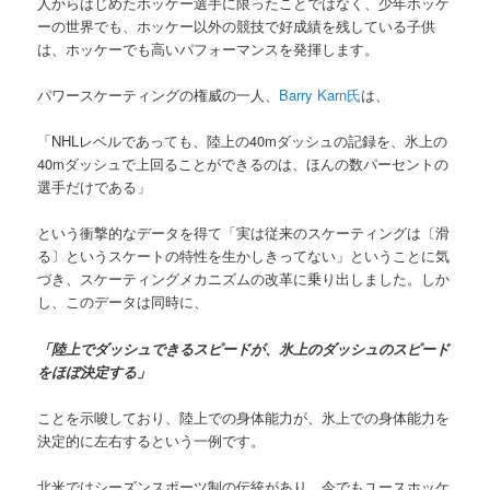
人からはじめたホッケー選手に限ったことではなく、少年ホッケ
ーの世界でも、ホッケー以外の競技で好成績を残している子供
は、ホッケーでも高いパフォーマンスを発揮します。
パワースケーティングの権威の一人、
Barry Karn氏
は、
「NHLレベルであっても、陸上の40mダッシュの記録を、氷上の
40mダッシュで上回ることができるのは、ほんの数パーセントの
選手だけである」
という衝撃的なデータを得て「実は従来のスケーティングは〔滑
る〕というスケートの特性を生かしきってない」ということに気
づき、スケーティングメカニズムの改革に乗り出しました。しか
し、このデータは同時に、
「陸上でダッシュできるスピードが、氷上のダッシュのスピード
をほぼ決定する」
ことを示唆しており、陸上での身体能力が、氷上での身体能力を
決定的に左右するという一例です。
北米ではシーズンスポーツ制の伝統があり、今でもユースホッケ