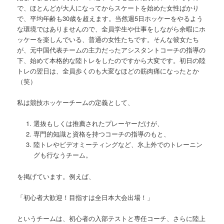
で、ほとんどが大人になってからスケートを始めた女性ばかり
で、平均年齢も30歳を超えます。当然週5日ホッケーをやるよう
な環境ではありませんので、全員学生や仕事をしながら余暇にホ
ッケーを楽しんでいる、普通の女性たちです。そんな彼女たち
が、元中国代表チームの主力だったアシスタントコーチの指導の
下、始めて本格的な陸トレをしたのですから大変です。初日の陸
トレの翌日は、全員歩くのも大変なほどの筋肉痛になったとか
（笑）
私は競技ホッケーチームの定義として、
選抜もしくは推薦されたプレーヤーだけが、
専門的知識と資格を持つコーチの指導のもと、
陸トレやビデオミーティングなど、氷上外でのトレーニン
グも行なうチーム。
を掲げています。例えば、
「初心者大歓迎！目指すは全日本大会出場！」
というチームは、初心者の入部テストと専任コーチ、さらに陸上