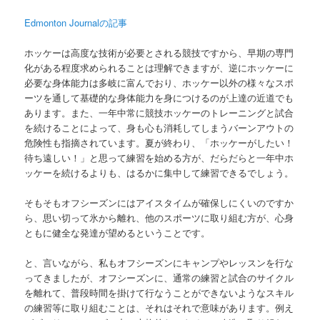
Edmonton Journalの記事
ホッケーは高度な技術が必要とされる競技ですから、早期の専門
化がある程度求められることは理解できますが、逆にホッケーに
必要な身体能力は多岐に富んでおり、ホッケー以外の様々なスポ
ーツを通して基礎的な身体能力を身につけるのが上達の近道でも
あります。また、一年中常に競技ホッケーのトレーニングと試合
を続けることによって、身も心も消耗してしまうバーンアウトの
危険性も指摘されています。夏が終わり、「ホッケーがしたい！
待ち遠しい！」と思って練習を始める方が、だらだらと一年中ホ
ッケーを続けるよりも、はるかに集中して練習できるでしょう。
そもそもオフシーズンにはアイスタイムが確保しにくいのですか
ら、思い切って氷から離れ、他のスポーツに取り組む方が、心身
ともに健全な発達が望めるということです。
と、言いながら、私もオフシーズンにキャンプやレッスンを行な
ってきましたが、オフシーズンに、通常の練習と試合のサイクル
を離れて、普段時間を掛けて行なうことができないようなスキル
の練習等に取り組むことは、それはそれで意味があります。例え