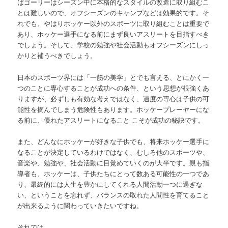
ばゴーリーはシーズン中に本格的なスタイルの改造に取り組むこ
とは難しいので、オフシーズンのキャンプなどは効果的です。そ
れでも、やはりホッケー以外のスポーツに取り組むことは重要で
あり、ホッケー選手になる前にまず良いアスリートを目指すべき
でしょう。そして、学校の勉強や社会活動もオフシーズンにしっ
かりと補うべきでしょう。
日本のスポーツ界には「一筋の美学」とでも言える、とにかく一
つのことに専心することが成功への条件、という思想が根強くあ
りますが、必ずしも有効な考えではなく、過度の専心は子供の可
能性を摘んでしまう危険性もあります。ホッケープレーヤーにな
る前に、優れたアスリートになること こそが成功の秘訣です。
また、どんなにホッケーが好きな子供でも、将来ホッケー選手に
なることが決定しているわけではなく、むしろ他のスポーツや、
音楽や、勉強や、社会活動に目覚めていくのが大半です。親も指
導者も、ホッケーは、子供たちにとって数ある可能性の一つであ
り、最終的には人生を豊かにしてくれる人間活動一つに過ぎな
い、ということを忘れず、バランスの取れた人間性を育てること
が出来るように関わっていきたいですね。
それでは。