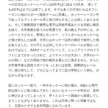
ーの正式なホッケーシーズンは8月半ばに始まり3月末、 遅くて
も4月半ばまでには終了します。今でも多くの子供たちはオフシ
ーズンに他のスポーツ競技チームに所属し、ホッケーシーズン中
であってもフットボール等と掛け持ちすることは珍しくありませ
ん。そして複数競技で優秀な選手は高校卒業あたりを目処に種目
を絞り、大学推薦を狙うのが普通です。私の教え子の中にも、ホ
ッケーとラクロス、野球とホッケー、ソフトボールとホッケーな
ど掛け持ちした結果、大学にはホッケー以外の種目で進学した例
がありました。その子たちは決してホッケーのレベルが低かった
わけではなく、AAAチームでプレーして、ジュニアリーグのドラ
フトにまでかかったけれど、よりチャンスが大きい、大学のレベ
ルが高い、などの理由で他の種目を選んだに過ぎません。さらに
大学進学後も競技スポーツを（ときには全国、国際的なレベル
で）掛け持ちして、プロになってまで二足の草鞋という例も、少
なからずあります。
逆にホッケー一筋で、一年中ホッケーに明け暮れ、6歳から専門
的な陸トレに取り組んできた！みたいなスーパー小学生が、意外
に伸び止まってしまったり、早々とエリート路線から脱落してし
まうことも少なくありません。これは日本に限った現象ではな
く、王国カナダでも近年問題にされています。