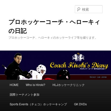
メ
サ
イ
ブ
検
ン
コ
索
コ
ン
プロホッケーコーチ・ヘローキィ
ン
テ
の日記
テ
ン
ン
ツ
プロホッケーコーチ、ヘローキィのホッケーライフ等を綴ります。
ツ
へ
へ
移
移
動
動
メ
HOME
Who is Hiroki?
HLJホッケークリニック
イ
ン
国際トーナメント参加
メ
ニ
Sports Events（チェコ）ホッケーキャンプ
GK DVDs
ュ