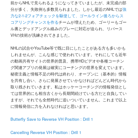
前からNHLで見られるようになってきていましたが、未完成の部
分が多く、失敗例も多数見られました。しかし最近のNHLでは
強
力な2-1-2フォアチェックを駆使して、ゴールライン後ろからス
コアリングチャンスを作る
チームが増えたため、ゴーリーもゴー
ル裏とデッドアングル絡みのプレーに対応が迫られ、リバース
VHの技術が洗練されてきました。
NHLの試合やYouTube等で既に目にしたことがある方も多いかも
しれませんが、こんな感じで使われています。それにしても近年
の動画共有サイトの世界的普及、携帯HDビデオや各種コーチン
グ関連アプリの発展は確実にコーチングの世界を変えています。
秘密主義と情報不足の時代は終わり、オープンに（基本的）情報
を共有し合い、さらに発展させていかなければどんどん時代から
取り残されていきます。私はホッケーコーチングの情報発信とし
ては世界的にも相当古くから長期間続けている方だと自負してい
ますが、それでも全然時代に追いついていません。これまで以上
に情報発信に力を入れなければと思います。
Butterfly Save to Reverse VH Position : Drill 1
Cancelling Reverse VH Position : Drill 1