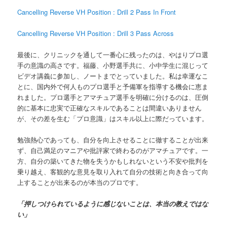
Cancelling Reverse VH Position : Drill 2 Pass In Front
Cancelling Reverse VH Position : Drill 3 Pass Across
最後に、クリニックを通して一番心に残ったのは、やはりプロ選
手の意識の高さです。福藤、小野選手共に、小中学生に混じって
ビデオ講義に参加し、ノートまでとっていました。私は幸運なこ
とに、国内外で何人ものプロ選手と予備軍を指導する機会に恵ま
れました。プロ選手とアマチュア選手を明確に分けるのは、圧倒
的に基本に忠実で正確なスキルであることは間違いありません
が、その差を生む「プロ意識」はスキル以上に際だっています。
勉強熱心であっても、自分を向上させることに徹することが出来
ず、自己満足のマニアや批評家で終わるのがアマチュアです。一
方、自分の築いてきた物を失うかもしれないという不安や批判を
乗り越え、客観的な意見を取り入れて自分の技術と向き合って向
上することが出来るのが本当のプロです。
「押しつけられているように感じないことは、本当の教えではな
い」