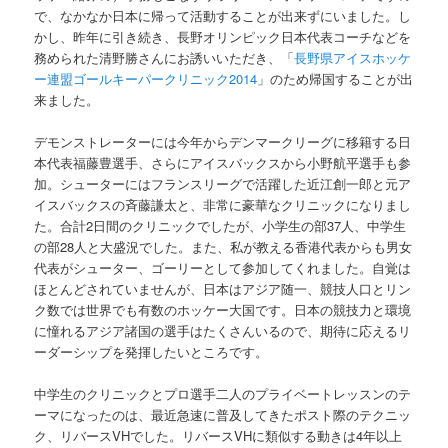
で、なかなか日本に帰って活動することが出来ずにいました。し
かし、昨年に引き続き、長野オリンピック日本代表コーチなどを
務められた清野勝さんにお誘いいただき、「
長野県アイスホッケ
ー連盟ゴールキーパークリニック2014
」のため帰国することが出
来ました。
デモンストレーターには今年からデンマークリーグに移籍する日
本代表福藤豊選手、さらにアイスバックスから小野航平選手も参
加。シューターにはフランスリーグで活躍した近江創一郎と元ア
イスバックスの斉藤謙太と、非常に豪華なクリニックになりまし
た。合計2日間のクリニックでしたが、小学生の部37人、中学生
の部28人と大盛況でした。また、私が教える香港代表からも男女
代表がシューター、ゴーリーとして参加してくれました。自覚は
ほとんどされていませんが、日本はアジア随一、競技人口とリン
ク数では世界でも有数のホッケー大国です。日本の競技力と環境
に憧れるアジア諸国の選手はたくさんいるので、期待に応えるリ
ーダーシップを発揮したいところです。
中学生のクリニックとプロ選手二人のプライベートレッスンのテ
ーマになったのは、最近急速に普及してきたポスト際のテクニッ
ク、リバースVHでした。リバースVHに類似する動きは4年以上