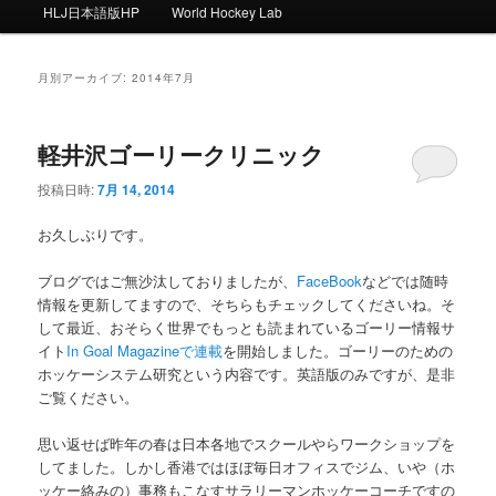
ー
HLJ日本語版HP
World Hockey Lab
月別アーカイブ:
2014年7月
軽井沢ゴーリークリニック
投稿日時:
7月 14, 2014
お久しぶりです。
ブログではご無沙汰しておりましたが、
FaceBook
などでは随時
情報を更新してますので、そちらもチェックしてくださいね。そ
して最近、おそらく世界でもっとも読まれているゴーリー情報サ
イト
In Goal Magazineで連載
を開始しました。ゴーリーのための
ホッケーシステム研究という内容です。英語版のみですが、是非
ご覧ください。
思い返せば昨年の春は日本各地でスクールやらワークショップを
してました。しかし香港ではほぼ毎日オフィスでジム、いや（ホ
ッケー絡みの）事務もこなすサラリーマンホッケーコーチですの