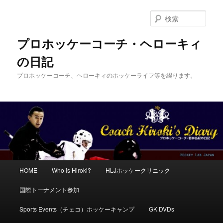
メ
サ
イ
ブ
検
ン
コ
索
コ
ン
プロホッケーコーチ・ヘローキィ
ン
テ
の日記
テ
ン
ン
ツ
プロホッケーコーチ、ヘローキィのホッケーライフ等を綴ります。
ツ
へ
へ
移
移
動
動
メ
HOME
Who is Hiroki?
HLJホッケークリニック
イ
ン
国際トーナメント参加
メ
ニ
Sports Events（チェコ）ホッケーキャンプ
GK DVDs
ュ