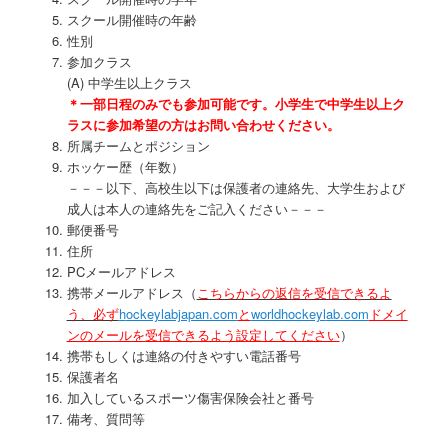
スクール開催時の年齢
性別
参加クラス
(A) 中学生以上クラス
＊一部日程のみでも参加可能です。小学生で中学生以上ク
ラスに参加希望の方はお問い合わせください。
所属チームとポジション
ホッケー歴（年数）
－－－以下、高校生以下は保護者の連絡先、大学生および
成人は本
人の連絡先をご記入ください－－－
郵便番号
住所
PCメールアドレス
携帯メールアドレス（
こちらからの返信を受信できるよ
う、必ず
h
ockeylabjapan.com
と
worldhockeyl
ab.com
ドメイ
ンのメールを受信できるよう設定してください
）
携帯もしくは連絡の付きやすい電話番号
保護者名
加入しているスポーツ傷害保険会社と番号
備考、質問等