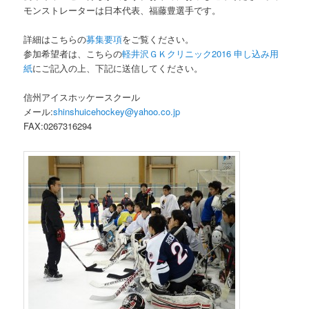
モンストレーターは日本代表、福藤豊選手です。
詳細はこちらの
募集要項
をご覧ください。
参加希望者は、こちらの
軽井沢ＧＫクリニック2016 申し込み用
紙
にご記入の上、下記に送信してください。
信州アイスホッケースクール
メール:
shinshuicehockey@yahoo.co.jp
FAX:0267316294