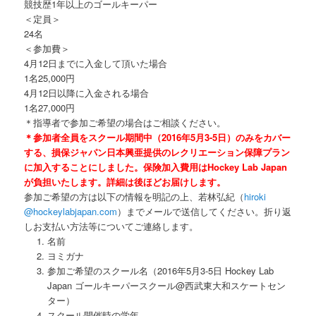
競技歴1年以上のゴールキーパー
＜定員＞
24名
＜参加費＞
4月12日までに入金して頂いた場合
1名25,000円
4月12日以降に入金される場合
1名27,000円
＊指導者で参加ご希望の場合はご相談ください。
＊参加者全員をスクール期間中（2016年5月3-5日）のみをカ
バー
する、損保ジャパン日本興亜提供のレクリエーション保障プラ
ン
に加入することにしました。保険加入費用はHockey Lab Japan
が負担いたします。詳細は後ほどお届けします。
参加ご希望の方は以下の情報を明記の上、若林弘紀（
hiroki
@hockeylabjapan.com
）
までメールで送信してください。
折り返
しお支払い方法等についてご連絡します。
名前
ヨミガナ
参加ご希望のスクール名（2016年5月3-5日 Hockey Lab
Japan ゴールキーパースクール@西武東大和スケートセン
ター）
スクール開催時の学年