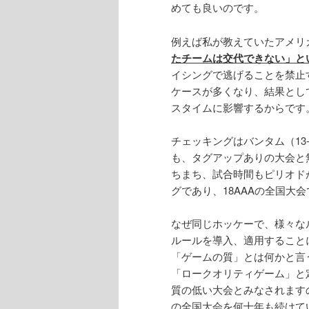
めても良いのです。
例えば私が教えていたアメリ
たチームは交代できない」と
イシングで逃げることを禁止
ケースが多くなり、結果とし
スタイムに影響するからです
チェッキングはバンタム（13
も、タグアップありの大会と
ちまち、試合時間もピリオドが
グであり、18AAAの全国大
なぜ同じホッケーで、様々な
ルールを導入、適用すること
「ゲームの質」とは何かと言う
「ロークオリティゲーム」と
質の低い大会とみなされます
の全国大会を何十年も続けて