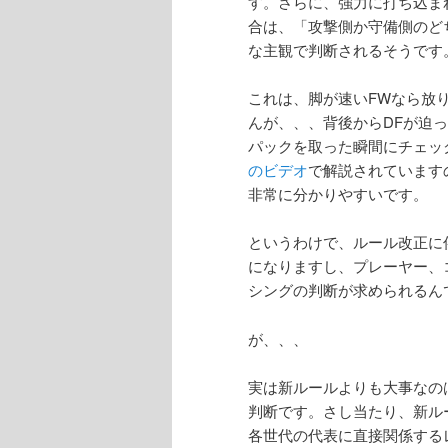
す。さらに、強力に打ち込ま
合は、「攻撃側か守備側のど
な主観で判断されるそうです
これは、脚が速いFWなら放
んが、、、背後からDFが迫
パックを取った瞬間にチェッ
のビデオ
で解説されています
非常に分かりやすいです。
というわけで、ルール改正に
になりますし、プレーヤー、
シングの判断が求められるん
が、、、
実は新ルールよりも大事なの
判断です。さし当たり、新ルー
各世代の代表に直接関係する