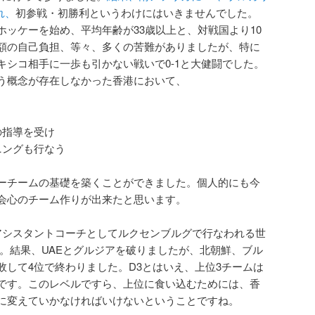
れ、
初参戦・初勝利というわけにはいきませんでした。
ホッケーを始め、平均年齢が33歳以上と、対戦国より10
額の自己負担、等々、多くの苦難がありましたが、特に
キシコ相手に一歩も引かない戦いで0-1と大健闘でした。
う概念が存在しなかった香港において、
の指導を受け
ニングも行なう
ーチームの基礎を築くことができました。個人的にも今
会心のチーム作りが出来たと思います。
アシスタントコーチとしてルクセンブルグで行なわれる世
た。結果、UAEとグルジアを破りましたが、北朝鮮、ブル
敗して4位で終わりました。D3とはいえ、上位3チームは
です。このレベルですら、上位に食い込むためには、香
に変えていかなければいけないということですね。