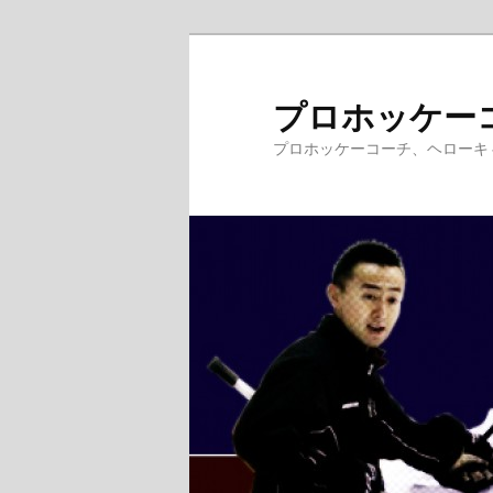
メ
サ
イ
ブ
ン
コ
プロホッケー
コ
ン
プロホッケーコーチ、ヘローキ
ン
テ
テ
ン
ン
ツ
ツ
へ
へ
移
移
動
動