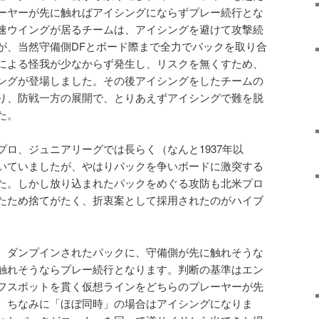
ーヤーが先に触ればアイシングにならずプレー続行とな
速ウイングが居るチームは、アイシングを避けて攻撃続
が、当然守備側DFとボード際まで全力でパックを取り合
による怪我が少なからず発生し、リスクを無くすため、
ングが登場しました。その後アイシングをしたチームの
り、防戦一方の展開で、とりあえずアイシングで難を脱
た。
プロ、ジュニアリーグでは長らく（なんと1937年以
いていましたが、やはりパックを争いボードに激突する
た。しかし放り込まれたパックをめぐる攻防も北米プロ
たため捨てがたく、折衷案として採用されたのがハイブ
、ダンプインされたパックに、守備側が先に触れそうな
触れそうならプレー続行となります。判断の基準はエン
フスポットを貫く仮想ラインをどちらのプレーヤーが先
。ちなみに「ほぼ同時」の場合はアイシングになりま