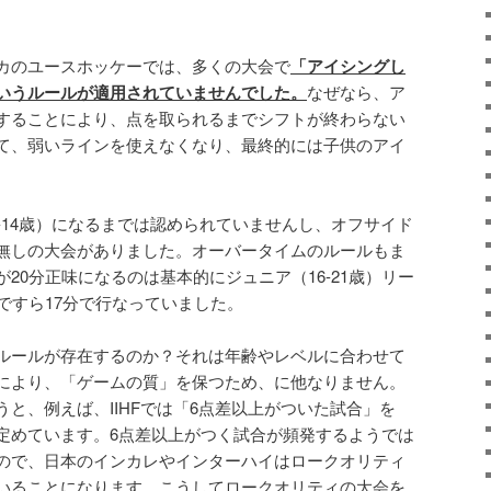
カのユースホッケーでは、多くの大会で
「アイシングし
いうルールが適用されていませんでした。
なぜなら、ア
することにより、点を取られるまでシフトが終わらない
て、弱いラインを使えなくなり、最終的には子供のアイ
。
-14歳）になるまでは認められていませんし、オフサイド
無しの大会がありました。オーバータイムのルールもま
20分正味になるのは基本的にジュニア（16-21歳）リー
会ですら17分で行なっていました。
ルールが存在するのか？それは年齢やレベルに合わせて
により、「ゲームの質」を保つため、に他なりません。
と、例えば、IIHFでは「6点差以上がついた試合」を
定めています。6点差以上がつく試合が頻発するようでは
ので、日本のインカレやインターハイはロークオリティ
いることになります。こうしてロークオリティの大会を