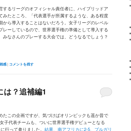
営するリーグのオフィシャル責任者に、ハイブリッドア
てみたところ、「代表選手が所属するような、ある程度
期から導入することはないだろう。女子リーグのレベル
プレーしているので、世界選手権の準備として導入する
。みなさんのプレーする大会では、どうなるでしょう？
雑感
|
コメントを残す
には？追補編1
めたこの企画ですが、気づけばオリンピックも遥か昔で
港女子代表チームも、ついに世界選手権デビューとなる
コに行って参りました。
結果、南アフリカに2-5、ブルガリ