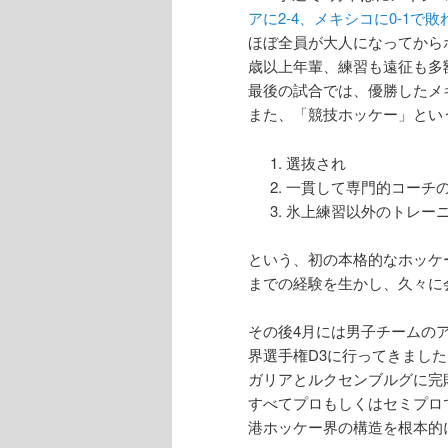
アに2-4、メキシコに0-1で敗
ほぼ全員が大人になってから
歳以上年輩、練習も遠征も多
最後の試合では、優勝したメ
また、「競技ホッケー」とい
選抜され
一貫して専門的コーチ
氷上練習以外のトレー
という、初の本格的なホッケ
までの経験を生かし、久々に
その後4月には男子チームの
界選手権D3に行ってきまし
ガリアとルクセンブルグに完
すべてプロもしくはセミプロ
港ホッケー界の構造を根本的