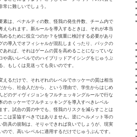
非常に難しいでしょう。
要素は、ペナルティの数、怪我の発生件数、チーム内で
考えられます。新ルールを導入するときは、それが本当
高めるために役立つのか？を慎重に検討する必要があり
グの導入でオフィシャルが混乱しまくったり、パックの
であれば、それはゲームの質を高めることになっていな
ロや高いレベルでのハイブリッドアイシングをじゅうぶ
る、もしくは見送っても良いのです。
変えるだけで、それぞれのレベルでホッケーの質は相当
だから、社会人だから、という理由で、学生からはじめ
んどのディヴィジョンをフルチェッキングルールで行な
本のホッケーでフルチェッキングを導入すべきレベル
ます。試合の質の中でも、怪我のリスクを減らすことは
ここは妥協すべきではありません。逆にヘルメット等の
い防具の規制は、そりゃできれば良いでしょうが、現実
いので、高いレベルに適用するだけでじゅうぶんです。