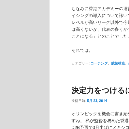
ちなみに香港アカデミーの運
イシングの導入について訊い
レベルが高いリーグ以外で今
は高くないが、代表の多くが
ことになる」とのことでした
それでは。
カテゴリー:
コーチング
、
競技構造
、
決定力をつける
投稿日時:
5月 23, 2014
オリンピックを機会に書き始
すね。 私が監督を務めた香
D2B予選で3月半ばにメキシ