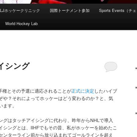
HLJホッケークリニック
国際トーナメント参加
Sports Event
World Hockey Lab
イシング
選手権とその予選に適応されることが
正式に決定
したハイブ
ぞや？それによってホッケーはどう変わるのか？と、気
います。
ングはタッチアイシングに代わり、昨年からNHLで導入
シングとは、IIHFでもその昔、私がホッケーを始めたこ
センターライン前から放り込まれてゴールラインを超え