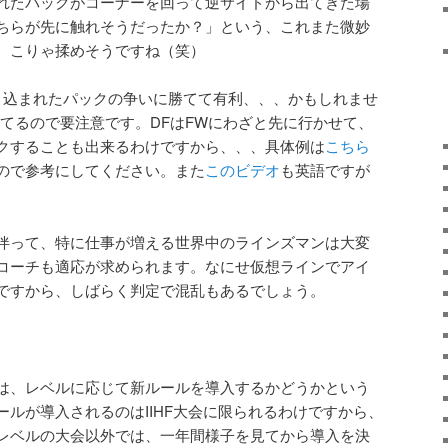
れたパックがコーナーを回って逆サイドから出てきた場
ちらが先に触れそうだったか？」という、これまた微妙
。こりゃ揉めそうですね（笑）
り込まれたパックの争いに勝てて有利、、、かもしれませ
ってるので要注意です。DFはFWにわざと先に行かせて、
クすることも出来るわけですから、、、具体例は
こちら
ので参考にしてください。また
このビデオ
も英語ですが
伴って、特に仕事が増える世界中のラインズマンは大変
コーチも適応が求められます。なにせ仮想ラインでアイ
ですから、しばらく判定で混乱もあるでしょう。
は、レベルに応じて新ルールを導入するかどうかという
ルが導入されるのはIIHF大会に限られるわけですから、
レベルの大会以外では、一年間様子を見てから導入を決