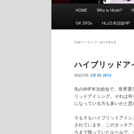
メ
HOME
Who is Hiroki?
イ
ン
GK DVDs
HLJ日本語版HP
メ
ニ
ュ
月別アーカイブ:
2014年5月
ー
ハイブリッドア
投稿日時:
5月 30, 2014
先のIIHF年次総会で、世界
リッドアイシング。それは何
になっている方も多いかと思
そもそもハイブリッドアイシ
されています。このタッチアイ
ろまで残っていたルールで、