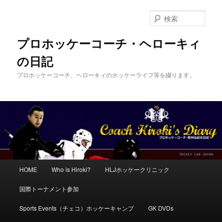
メ
サ
イ
ブ
検
ン
コ
索
コ
ン
プロホッケーコーチ・ヘローキィ
ン
テ
の日記
テ
ン
ン
ツ
プロホッケーコーチ、ヘローキィのホッケーライフ等を綴ります。
ツ
へ
へ
移
移
動
動
メ
HOME
Who is Hiroki?
HLJホッケークリニック
イ
ン
国際トーナメント参加
メ
ニ
Sports Events（チェコ）ホッケーキャンプ
GK DVDs
ュ