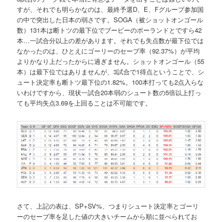
すが、それでも明らかなのは、最終予選D、E、Fグループ参加国
の中で突出した日本の弱さです。SOGA（被ショットオンゴール
数）131本は断トツの最下位でブービーのポーランドとですら42
本…一試合分以上の差があります。それでも失点数が最下位では
なかったのは、ひとえにゴーリーのセーブ率（92.37%）が平均
よりかなり上だったからに過ぎません。ショットオンゴール（55
本）は最下位ではありませんが、3試合で1得点ということで、シ
ュート決定率も断トツ最下位の1.82%。100本打っても2点入らな
いわけですから、現状一試合20本弱のシュート数の5倍以上打っ
ても平均失点3.69を上回ることは不可能です。
さて、上記の表は、SP+SV%、つまりシュート決定率とゴーリ
ーのセーブ率を足した値の大きいチームから順に並べられてお