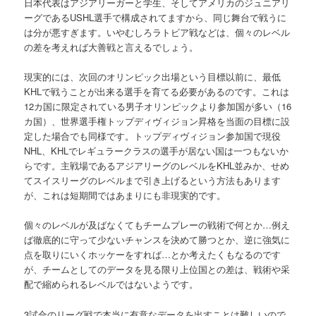
日本代表はアジアリーガーと学生、そしてアメリカのジュニアリ
ーグであるUSHL選手で構成されてますから、同じ舞台で戦うに
は分が悪すぎます。いやむしろラトビア戦などは、個々のレベル
の差を考えれば大善戦と言えるでしょう。
現実的には、次回のオリンピック出場という目標以前に、最低
KHLで戦うことが出来る選手を育てる必要があるのです。これは
12カ国に限定されている男子オリンピックより参加国が多い（16
カ国）、世界選手権トップディヴィジョン昇格を当面の目標に設
定した場合でも同様です。トップディヴィジョン参加国で現役
NHL、KHLでレギュラークラスの選手が居ない国は一つもないか
らです。主戦場であるアジアリーグのレベルをKHL並みか、せめ
てスイスリーグのレベルまで引き上げるという方法もあります
が、これは短期間ではあまりにも非現実的です。
個々のレベルが及ばなくてもチームプレーの戦術で何とか…例え
ば徹底的に守って少ないチャンスを決めて勝つとか、逆に強気に
点を取りにいくホッケーをすれば…とか考えたくもなるのです
が、チームとしてのデータを見る限り上位国との差は、戦術や采
配で縮められるレベルではないようです。
3試合のリーグ戦で本当に有意なデータを出すことは難しいので