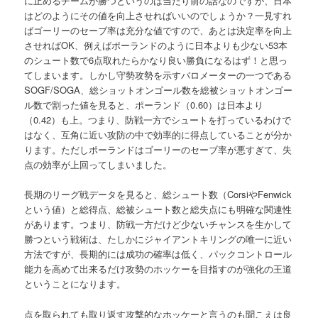
に止めるチームが勝つというのは当たり前の話なのですが、日本
はどのようにその値を向上させればいいのでしょうか？一見すれ
ばゴーリーのセーブ率は充分な値ですので、あとは決定率を向上
させればOK、例えばポーランドのように日本よりも少ない53本
のシュート数で6点取れたらかなり良い勝負になるはず！と思っ
てしまいます。しかし守勢攻勢を示すバロメーターの一つである
SOGF/SOGA、総ショットオンゴール数を総被ショットオンゴー
ル数で割った値を見ると、ポーランド（0.60）は日本より
（0.42）も上。つまり、防戦一方でシュートを打っているわけで
はなく、互角に近い攻防の中で効率的に得点していることが分か
ります。ただしポーランドはゴーリーのセーブ率が悪すぎて、失
点の効率が上回ってしまいました。
長期のリーグ戦データを見ると、総シュート数（CorsiやFenwick
という値）と総得点、総被シュート数と総失点にも明確な関連性
があります。つまり、防戦一方だけど少ないチャンスを生かして
勝つという戦術は、たしかにジャイアントキリングの唯一に近い
方法ですが、長期的には成功の確率は低く、パックコントロール
能力を高めて出来るだけ攻勢のホッケーを目指すのが強化の王道
ということになります。
点を取られても取り返す攻撃的なホッケーと言うのも聞こえは良