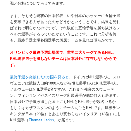
識と分析について考えてみます。
まず、そもそも現状の日本代表、いや日本のホッケーに五輪予選
を突破できる力があったのかどうかということです。結果を見れ
ばそれは明らかなのですが、それ以前に五輪予選を勝ち抜けるレ
ベルの選手がそろっていたかということです。これは分析も何
も、最終予選出場各国選手の所属チームを見れば明らかです。
オリンピック最終予選出場国で、世界二大リーグであるNHL、
KHL現役選手を擁しないチームは日本以外に存在しないからで
す。
最終予選を突破した3カ国を見ると
、ドイツはNHL選手7人、スロ
ヴェニアは競技人口約1000人ながらNHL選手1人にKHL選手4人、
ノルウェーはNHL選手2名ですが、これまた強豪のスウェーデ
ン、フィンランドやスイスリーグ所属選手が他に何人も居ます。
日本以外で予選敗退した国々にもNHLとKHL選手が数名いるか、
もしくはカザフスタンのようにチーム丸ごとKHLです。世界ラン
キングが日本（20位）とあまり変わらないイタリア（18位）にも
KHL選手（
Thomas Larkin
）が居ます。