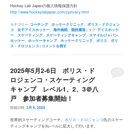
Hockey Lab Japanの個人情報保護方針
http://www.hockeylabjapan.com/j/privacy.html
カテゴリー:
コーチング
、
ホッケークリニック
、
ボリス・ドロジェン
コ
、
女子アイスホッケー
、
海外挑戦
、
競技構造
|
タグ:
アイスホッケ
ー
、
スケーティング
、
スケーティングキャンプ
、
スマイルジャパン
、
ホッケー
、
ホッケーキャンプ
、
ホッケークリニック
、
ボリス
、
ボリ
ス・ドロジェンコ
|
コメントを残す
2025年5月2-6日 ボリス・ド
ロジェンコ・スケーティング
キャンプ レベル1、2、3＠八
戸 参加者募集開始！
投稿日時:
2月 6, 2025
世界的スケーティングコーチ、
ボリス・ドロジェンコ
氏のスケー
ティングキャンプを3レベルに拡大して行います。