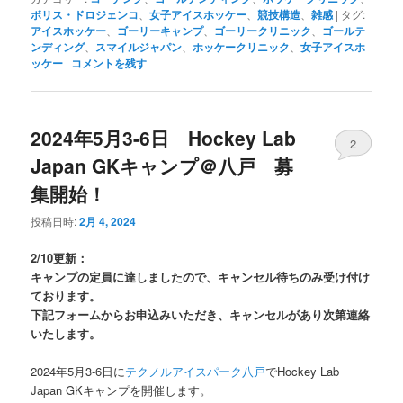
ボリス・ドロジェンコ
、
女子アイスホッケー
、
競技構造
、
雑感
|
タグ:
アイスホッケー
、
ゴーリーキャンプ
、
ゴーリークリニック
、
ゴールテ
ンディング
、
スマイルジャパン
、
ホッケークリニック
、
女子アイスホ
ッケー
|
コメントを残す
2024年5月3-6日 Hockey Lab
2
Japan GKキャンプ＠八戸 募
集開始！
投稿日時:
2月 4, 2024
2/10更新：
キャンプの定員に達しましたので、キャンセル待ちのみ受け付け
ております。
下記フォームからお申込みいただき、キャンセルがあり次第連絡
いたします。
2024年5月3-6日に
テクノルアイスパーク八戸
でHockey Lab
Japan GKキャンプを開催します。