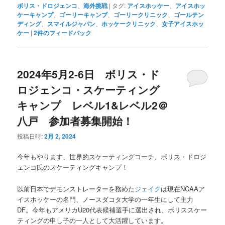
ボリス・ドロジェンコ
、
海外挑戦
|
タグ:
アイスホッケー
、
アイスホッ
ケーキャンプ
、
ゴーリーキャンプ
、
ゴーリークリニック
、
ゴールテン
ディング
、
スマイルジャパン
、
ホッケークリニック
、
女子アイスホッ
ケー
|
2
件のフィードバック
2024年5月2-6日 ボリス・ド
ロジェンコ・スケーティング
キャンプ レベル1&レベル2＠
八戸 参加者募集開始！
投稿日時:
2月 2, 2024
今年もやります、世界的スケーティングコーチ、ボリス・ドロジ
ェンコ氏のスケーティングキャンプ！
以前日本でデモンストレーターを務めた
ジェイク
は現在NCAAア
イスホッケーの名門、ノースダコタ大学の一年生にして主力
DF。今年もアメリカU20代表候補選手に選出され、ボリススケー
ティングの申し子の一人として大活躍しています。