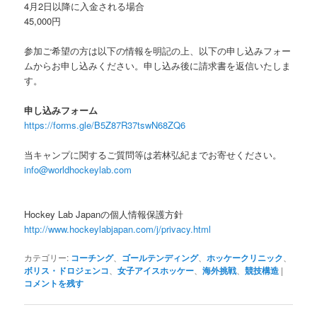
4月2日以降に入金される場合
45,000円
参加ご希望の方は以下の情報を明記の上、以下の申し込みフォー
ムからお申し込みください。申し込み後に請求書を返信いたしま
す。
申し込みフォーム
https://forms.gle/B5Z87R37tswN68ZQ6
当キャンプに関するご質問等は若林弘紀までお寄せください。
info@worldhockeylab.com
Hockey Lab Japanの個人情報保護方針
http://www.hockeylabjapan.com/j/privacy.html
カテゴリー:
コーチング
、
ゴールテンディング
、
ホッケークリニック
、
ボリス・ドロジェンコ
、
女子アイスホッケー
、
海外挑戦
、
競技構造
|
コメントを残す