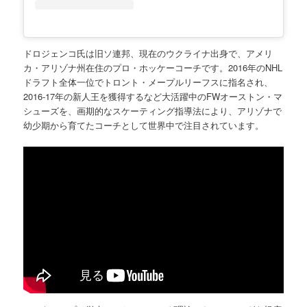
ドロジェンコ氏は旧ソ連邦、現在のウクライナ出身で、アメリ
カ・アリゾナ州在住のプロ・ホッケーコーチです。2016年のNHL
ドラフト全体一位でトロント・メープルリーフスに指名され、
2016-17年の新人王を獲得するなど大活躍中のFWオーストン・マ
シューズを、画期的なスケーティング指導法により、アリゾナで
幼少期から育てたコーチとして世界中で注目されています。