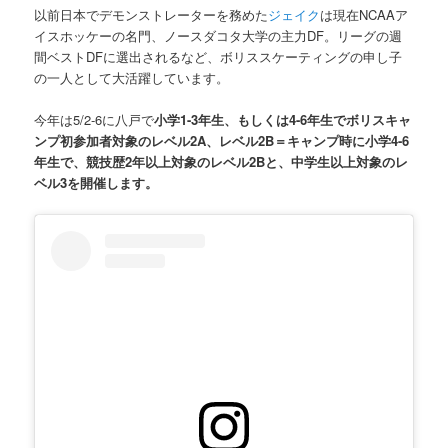
以前日本でデモンストレーターを務めた
ジェイク
は現在NCAAア
イスホッケーの名門、ノースダコタ大学の主力DF。リーグの週
間ベストDFに選出されるなど、ボリススケーティングの申し子
の一人として大活躍しています。
今年は5/2-6に八戸で
小学1-3年生、もしくは4-6年生でボリスキャ
ンプ初参加者対象のレベル2A、レベル2B＝キャンプ時に小学4-6
年生で、競技歴2年以上対象のレベル2Bと、中学生以上対象のレ
ベル3を開催します。