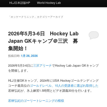
ー
HLJ日本語版HP
World Hockey Lab
「
ホッケークリニック
」カテゴリーアーカイブ
2026年5月3-6日 Hockey Lab
Japan GKキャンプ＠三沢 募
集開始！
投稿日時:
1月 26, 2026
2026年5月3-6日に
三沢アリーナ
でHockey Lab Japan GKキャンプ
を開催します。
HLJ主催GKキャンプ。2024年にUSA Hockeyゴールテンディング
コーチ最高位の
ゴールドレベル、10人の受講者に選ばれ取得した
若林弘紀が、氷上練習1.5時間とビデオ講義30分を行います。
若林弘紀のゴーリートレーニングの模様