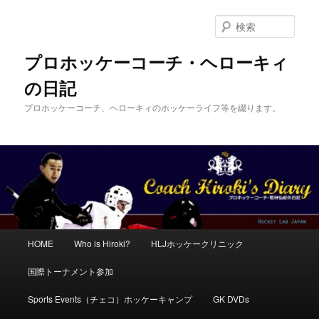
メ
サ
イ
ブ
検
ン
コ
索
コ
ン
プロホッケーコーチ・ヘローキィ
ン
テ
の日記
テ
ン
ン
ツ
プロホッケーコーチ、ヘローキィのホッケーライフ等を綴ります。
ツ
へ
へ
移
移
動
動
メ
HOME
Who is Hiroki?
HLJホッケークリニック
イ
ン
国際トーナメント参加
メ
ニ
Sports Events（チェコ）ホッケーキャンプ
GK DVDs
ュ