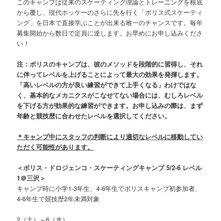
このキャンプは従来のスケーティング理論とトレーニングを根底
から覆し、現代ホッケーのさらに先を行く「ボリス式スケーティ
ング」を日本で直接学ぶことが出来る唯一のチャンスです。毎年
募集開始から数日で定員に達します。お早めにお申し込みくださ
い！
注：ボリスのキャンプは、彼のメソッドを段階的に習得し、それ
に伴ってレベルを上げることによって最大の効果を発揮します。
「高いレベルの方が良い練習ができて上手くなる」わけではな
く、基本的なメカニクスがこなせてない場合には、むしろレベル
を下げる方が効果的な練習ができます。お申し込みの際は、まず
年齢と競技歴に合わせたレベルを選択してください。
＊キャンプ中にスタッフの判断により適切なレベルに移動してい
ただく可能性があります。
＜ボリス・ドロジェンコ・スケーティングキャンプ 5/2-6 レベル
1＠三沢＞
キャンプ時に小学1-3年生、4-6年生でボリスキャンプ初参加者、
4-6年生で競技歴2年未満対象
2（土）～6（水）