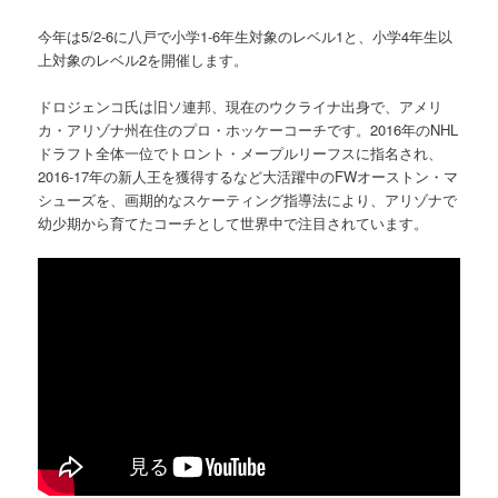
今年は5/2-6に八戸で小学1-6年生対象のレベル1と、小学4年生以
上対象のレベル2を開催します。
ドロジェンコ氏は旧ソ連邦、現在のウクライナ出身で、アメリ
カ・アリゾナ州在住のプロ・ホッケーコーチです。2016年のNHL
ドラフト全体一位でトロント・メープルリーフスに指名され、
2016-17年の新人王を獲得するなど大活躍中のFWオーストン・マ
シューズを、画期的なスケーティング指導法により、アリゾナで
幼少期から育てたコーチとして世界中で注目されています。