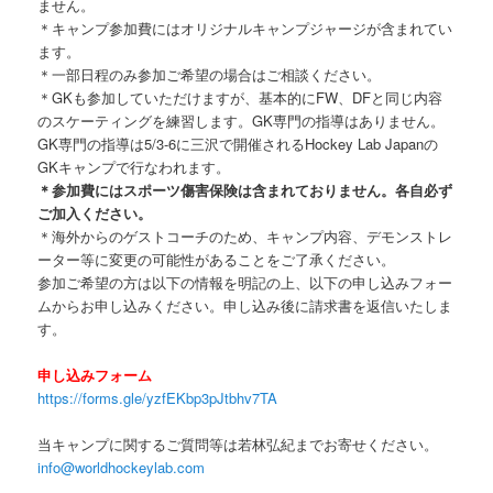
ません。
＊キャンプ参加費にはオリジナルキャンプジャージが含まれてい
ます。
＊一部日程のみ参加ご希望の場合はご相談ください。
＊GKも参加していただけますが、基本的にFW、DFと同じ内容
のスケーティングを練習します。GK専門の指導はありません。
GK専門の指導は5/3-6に三沢で開催されるHockey Lab Japanの
GKキャンプで行なわれます。
＊参加費にはスポーツ傷害保険は含まれておりません。各自必ず
ご加入ください。
＊海外からのゲストコーチのため、キャンプ内容、デモンストレ
ーター等に変更の可能性があることをご了承ください。
参加ご希望の方は以下の情報を明記の上、以下の申し込みフォー
ムからお申し込みください。申し込み後に請求書を返信いたしま
す。
申し込みフォーム
https://forms.gle/yzfEKbp3pJtbhv7TA
当キャンプに関するご質問等は若林弘紀までお寄せください。
info@worldhockeylab.com