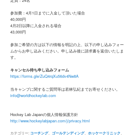
定員：24名
参加費：4月1日までに入金して頂いた場合
40,000円
4月2日以降に入金される場合
43,000円
参加ご希望の方は以下の情報を明記の上、以下の申し込みフォー
ムからお申し込みください。申し込み後に請求書を返信いたしま
す。
キャンセル待ち申し込みフォーム
https://forms.gle/ZuQ4rqXu56dv4Nw8A
当キャンプに関するご質問等は若林弘紀までお寄せください。
info@worldhockeylab.com
Hockey Lab Japanの個人情報保護方針
http://www.hockeylabjapan.com/j/privacy.html
カテゴリー:
コーチング
、
ゴールテンディング
、
ホッケークリニック
、