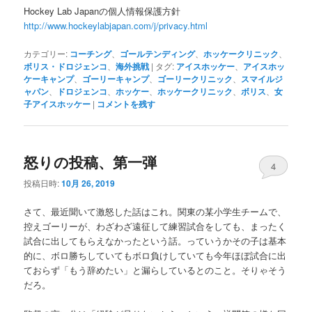
Hockey Lab Japanの個人情報保護方針
http://www.hockeylabjapan.com/j/privacy.html
カテゴリー:
コーチング
、
ゴールテンディング
、
ホッケークリニック
、
ボリス・ドロジェンコ
、
海外挑戦
|
タグ:
アイスホッケー
、
アイスホッ
ケーキャンプ
、
ゴーリーキャンプ
、
ゴーリークリニック
、
スマイルジ
ャパン
、
ドロジェンコ
、
ホッケー
、
ホッケークリニック
、
ボリス
、
女
子アイスホッケー
|
コメントを残す
怒りの投稿、第一弾
4
投稿日時:
10月 26, 2019
さて、最近聞いて激怒した話はこれ。関東の某小学生チームで、
控えゴーリーが、わざわざ遠征して練習試合をしても、まったく
試合に出してもらえなかったという話。っていうかその子は基本
的に、ボロ勝ちしていてもボロ負けしていても今年ほぼ試合に出
ておらず「もう辞めたい」と漏らしているとのこと。そりゃそう
だろ。