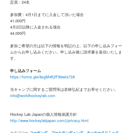
定員：24名
参加費：4月1日までに入金して頂いた場合
41,000円
4月2日以降に入金される場合
44,000円
参加ご希望の方は以下の情報を明記の上、以下の申し込みフォー
ムからお申し込みください。申し込み後に請求書を返信いたしま
す。
申し込みフォーム
https://forms.gle/8sgM4KjfF89wfa73A
当キャンプに関するご質問等は若林弘紀までお寄せください。
info@worldhockeylab.com
Hockey Lab Japanの個人情報保護方針
http://www.hockeylabjapan.com/j/privacy.html
カテゴリー:
コーチング
、
ゴールテンディング
、
ホッケークリニック
、