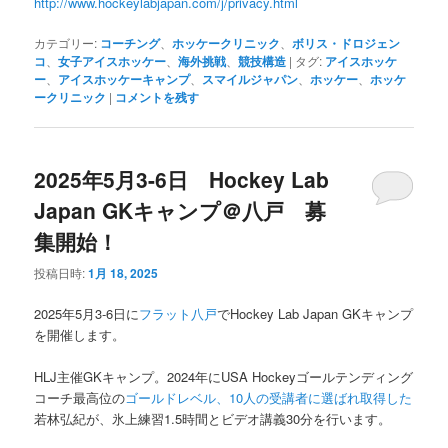
http://www.hockeylabjapan.com/j/privacy.html
カテゴリー:
コーチング
、
ホッケークリニック
、
ボリス・ドロジェン
コ
、
女子アイスホッケー
、
海外挑戦
、
競技構造
|
タグ:
アイスホッケ
ー
、
アイスホッケーキャンプ
、
スマイルジャパン
、
ホッケー
、
ホッケ
ークリニック
|
コメントを残す
2025年5月3-6日 Hockey Lab
Japan GKキャンプ＠八戸 募
集開始！
投稿日時:
1月 18, 2025
2025年5月3-6日に
フラット八戸
でHockey Lab Japan GKキャンプ
を開催します。
HLJ主催GKキャンプ。2024年にUSA Hockeyゴールテンディング
コーチ最高位の
ゴールドレベル、10人の受講者に選ばれ取得した
若林弘紀が、氷上練習1.5時間とビデオ講義30分を行います。