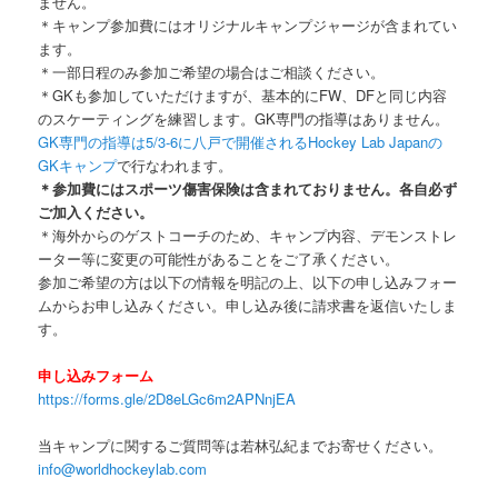
ません。
＊キャンプ参加費にはオリジナルキャンプジャージが含まれてい
ます。
＊一部日程のみ参加ご希望の場合はご相談ください。
＊GKも参加していただけますが、基本的にFW、DFと同じ内容
のスケーティングを練習します。GK専門の指導はありません。
GK専門の指導は5/3-6に八戸で開催されるHockey Lab Japanの
GKキャンプ
で行なわれます。
＊参加費にはスポーツ傷害保険は含まれておりません。各自必ず
ご加入ください。
＊海外からのゲストコーチのため、キャンプ内容、デモンストレ
ーター等に変更の可能性があることをご了承ください。
参加ご希望の方は以下の情報を明記の上、以下の申し込みフォー
ムからお申し込みください。申し込み後に請求書を返信いたしま
す。
申し込みフォーム
https://forms.gle/2D8eLGc6m2APNnjEA
当キャンプに関するご質問等は若林弘紀までお寄せください。
info@worldhockeylab.com