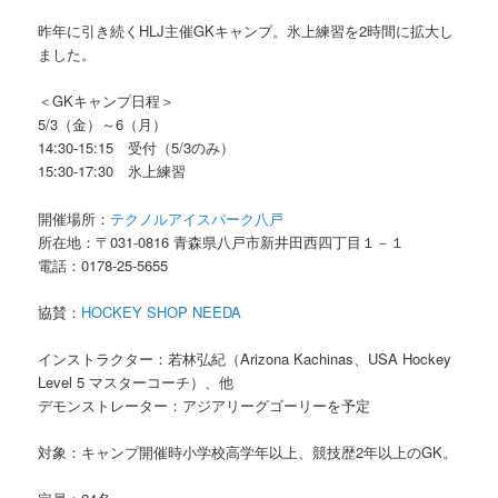
昨年に引き続くHLJ主催GKキャンプ。氷上練習を2時間に拡大し
ました。
＜GKキャンプ日程＞
5/3（金）～6（月）
14:30-15:15 受付（5/3のみ）
15:30-17:30 氷上練習
開催場所：
テクノルアイスパーク八戸
所在地：〒031-0816 青森県八戸市新井田西四丁目１－１
電話：0178-25-5655
協賛：
HOCKEY SHOP NEEDA
インストラクター：若林弘紀（Arizona Kachinas、USA Hockey
Level 5 マスターコーチ）、他
デモンストレーター：アジアリーグゴーリーを予定
対象：キャンプ開催時小学校高学年以上、競技歴2年以上のGK。