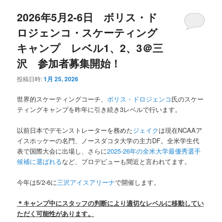
2026年5月2-6日 ボリス・ド
ロジェンコ・スケーティング
キャンプ レベル1、2、3＠三
沢 参加者募集開始！
投稿日時:
1月 25, 2026
世界的スケーティングコーチ、
ボリス・ドロジェンコ
氏のスケー
ティングキャンプを昨年に引き続き3レベルで行います。
以前日本でデモンストレーターを務めた
ジェイク
は現在NCAAア
イスホッケーの名門、ノースダコタ大学の主力DF。全米学生代
表で国際大会に出場し、さらに
2025-26年の全米大学最優秀選手
候補に選ばれる
など、プロデビューも間近と言われてます。
今年は5/2-6に
三沢アイスアリーナ
で開催します。
＊キャンプ中にスタッフの判断により適切なレベルに移動してい
ただく可能性があります。