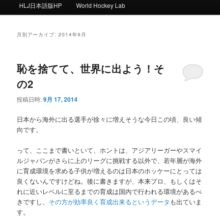
ー
HLJ日本語版HP
World Hockey Lab
月別アーカイブ:
2014年9月
恥を捨てて、世界に出よう！そ
の2
投稿日時:
9月 17, 2014
日本から海外に出る選手が徐々に増えそうな今日この頃、良い傾
向です。
って、ここまで書いといて、ホントは、アジアリーガーやスマイ
ルジャパンがさらに上のリーグに挑戦する以外で、若年層が海外
に育成環境を求める子供が増えるのは日本のホッケーにとっては
良くないんですけどね。後に書きますが、本来プロ、もしくはそ
れに近いレベルに至るまでの育成は国内で行われる環境があるべ
きですし、
その方が効率良く育成出来るというデータ
も出ていま
す。