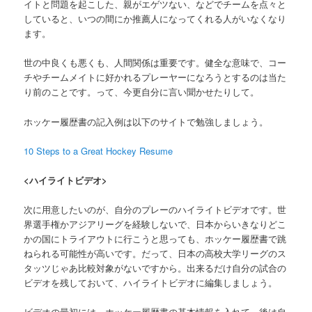
イトと問題を起こした、親がエゲツない、などでチームを点々と
していると、いつの間にか推薦人になってくれる人がいなくなり
ます。
世の中良くも悪くも、人間関係は重要です。健全な意味で、コー
チやチームメイトに好かれるプレーヤーになろうとするのは当た
り前のことです。って、今更自分に言い聞かせたりして。
ホッケー履歴書の記入例は以下のサイトで勉強しましょう。
10 Steps to a Great Hockey Resume
<ハイライトビデオ>
次に用意したいのが、自分のプレーのハイライトビデオです。世
界選手権かアジアリーグを経験しないで、日本からいきなりどこ
かの国にトライアウトに行こうと思っても、ホッケー履歴書で跳
ねられる可能性が高いです。だって、日本の高校大学リーグのス
タッツじゃあ比較対象がないですから。出来るだけ自分の試合の
ビデオを残しておいて、ハイライトビデオに編集しましょう。
ビデオの最初には、ホッケー履歴書の基本情報を入れて、後は自