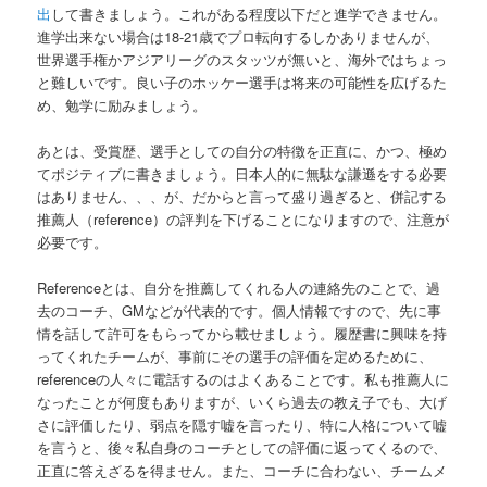
出
して書きましょう。これがある程度以下だと進学できません。
進学出来ない場合は18-21歳でプロ転向するしかありませんが、
世界選手権かアジアリーグのスタッツが無いと、海外ではちょっ
と難しいです。良い子のホッケー選手は将来の可能性を広げるた
め、勉学に励みましょう。
あとは、受賞歴、選手としての自分の特徴を正直に、かつ、極め
てポジティブに書きましょう。日本人的に無駄な謙遜をする必要
はありません、、、が、だからと言って盛り過ぎると、併記する
推薦人（reference）の評判を下げることになりますので、注意が
必要です。
Referenceとは、自分を推薦してくれる人の連絡先のことで、過
去のコーチ、GMなどが代表的です。個人情報ですので、先に事
情を話して許可をもらってから載せましょう。履歴書に興味を持
ってくれたチームが、事前にその選手の評価を定めるために、
referenceの人々に電話するのはよくあることです。私も推薦人に
なったことが何度もありますが、いくら過去の教え子でも、大げ
さに評価したり、弱点を隠す嘘を言ったり、特に人格について嘘
を言うと、後々私自身のコーチとしての評価に返ってくるので、
正直に答えざるを得ません。また、コーチに合わない、チームメ