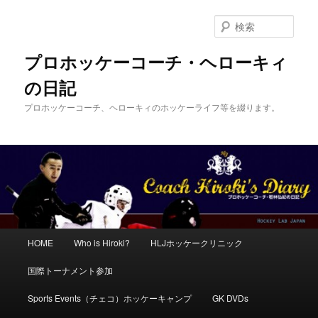
メ
サ
イ
ブ
検
ン
コ
索
コ
ン
プロホッケーコーチ・ヘローキィ
ン
テ
の日記
テ
ン
ン
ツ
プロホッケーコーチ、ヘローキィのホッケーライフ等を綴ります。
ツ
へ
へ
移
移
動
動
メ
HOME
Who is Hiroki?
HLJホッケークリニック
イ
ン
国際トーナメント参加
メ
ニ
Sports Events（チェコ）ホッケーキャンプ
GK DVDs
ュ