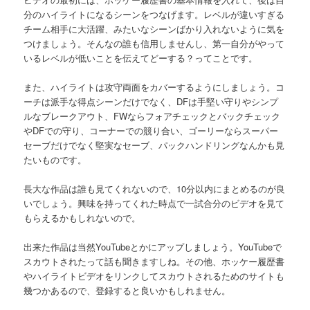
分のハイライトになるシーンをつなげます。レベルが違いすぎる
チーム相手に大活躍、みたいなシーンばかり入れないように気を
つけましょう。そんなの誰も信用しませんし、第一自分がやって
いるレベルが低いことを伝えてどーする？ってことです。
また、ハイライトは攻守両面をカバーするようにしましょう。コ
ーチは派手な得点シーンだけでなく、DFは手堅い守りやシンプ
ルなブレークアウト、FWならフォアチェックとバックチェック
やDFでの守り、コーナーでの競り合い、ゴーリーならスーパー
セーブだけでなく堅実なセーブ、パックハンドリングなんかも見
たいものです。
長大な作品は誰も見てくれないので、10分以内にまとめるのが良
いでしょう。興味を持ってくれた時点で一試合分のビデオを見て
もらえるかもしれないので。
出来た作品は当然YouTubeとかにアップしましょう。YouTubeで
スカウトされたって話も聞きますしね。その他、ホッケー履歴書
やハイライトビデオをリンクしてスカウトされるためのサイトも
幾つかあるので、登録すると良いかもしれません。