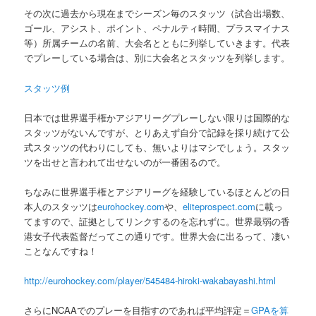
その次に過去から現在までシーズン毎のスタッツ（試合出場数、
ゴール、アシスト、ポイント、ペナルティ時間、プラスマイナス
等）所属チームの名前、大会名とともに列挙していきます。代表
でプレーしている場合は、別に大会名とスタッツを列挙します。
スタッツ例
日本では世界選手権かアジアリーグプレーしない限りは国際的な
スタッツがないんですが、とりあえず自分で記録を採り続けて公
式スタッツの代わりにしても、無いよりはマシでしょう。スタッ
ツを出せと言われて出せないのが一番困るので。
ちなみに世界選手権とアジアリーグを経験しているほとんどの日
本人のスタッツは
eurohockey.com
や、
eliteprospect.com
に載っ
てますので、証拠としてリンクするのを忘れずに。世界最弱の香
港女子代表監督だってこの通りです。世界大会に出るって、凄い
ことなんですね！
http://eurohockey.com/player/545484-hiroki-wakabayashi.html
さらにNCAAでのプレーを目指すのであれば平均評定＝
GPAを算