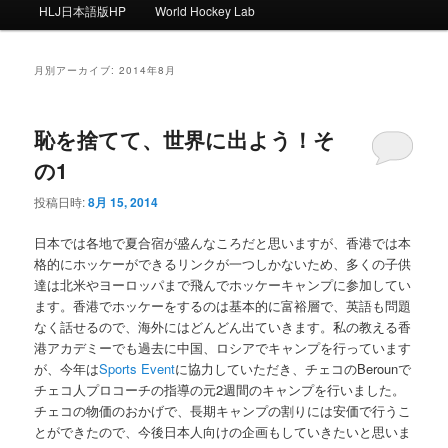
ー
HLJ日本語版HP
World Hockey Lab
月別アーカイブ:
2014年8月
恥を捨てて、世界に出よう！そ
の1
投稿日時:
8月 15, 2014
日本では各地で夏合宿が盛んなころだと思いますが、香港では本
格的にホッケーができるリンクが一つしかないため、多くの子供
達は北米やヨーロッパまで飛んでホッケーキャンプに参加してい
ます。香港でホッケーをするのは基本的に富裕層で、英語も問題
なく話せるので、海外にはどんどん出ていきます。私の教える香
港アカデミーでも過去に中国、ロシアでキャンプを行っています
が、今年は
Sports Event
に協力していただき、チェコのBerounで
チェコ人プロコーチの指導の元2週間のキャンプを行いました。
チェコの物価のおかげで、長期キャンプの割りには安価で行うこ
とができたので、今後日本人向けの企画もしていきたいと思いま