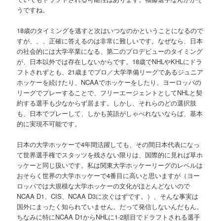
うですね。
18歳のタイミングを逃すと次はいつなのかということになるので
すが、、、正確に答えるのは非常に難しいです。なぜなら、日本
の社会的には大学卒業になる、第二のプロデビューのタイミング
が、日本以外では存在しないからです。18歳でNHLやKHLにドラ
フトされずとも、21歳までプロ／大学準備リーグであるジュニア
ホッケーを続けたり、NCAAでホッケーをしたり、ヨーロッパの
リーグでプレーすることで、フリーエージェントとしてNHLと契
約する選手も少なからず居ます。しかし、それらのどの選択肢
も、日本でプレーして、しかも英語がしゃべれないならば、基本
的に実現不可能です。
日本の大学ホッケーで4年間活躍しても、その間日本代表になっ
て世界選手権でスタッツを残さない限りは、国際的に見れば草ホ
ッケーと同じ扱いです。私は関東大学ホッケーリーグのレベルは
おそらく世界の大学ホッケーで4番目に高いと思いますが（ヨー
ロッパでは大規模な大学ホッケーの文化がほとんどないので
NCAA D1、CIS、NCAA D3に次ぐはずです。）、そんな事実は
国外にまったく知られていません。だって発信しないんだもん。
ちなみに特にNCAA D1からNHLに1-2順目でドラフトされる選手