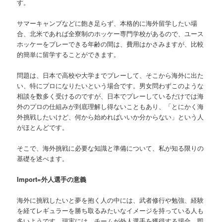
す。
サマーキャンプなどに飽き足らず、本格的に海外留学したい場
合、北米であれば全寮制のホッケー専門学校があるので、ユース
ホッケーをプレーできる年齢の間は、費用はかさみますが、比較
的簡単に留学することができます。
問題は、日本で高校や大学までプレーして、そこから海外に出た
い、特にプロになりたいという場合です。男女問わずこのような
相談を数多く受けるのですが、日本でプレーしているだけでは海
外のプロの仕組みが到底理解し得ないこともあり、「とにかく海
外挑戦したいけど、何から始めればいいか分からない」という人
がほとんどです。
そこで、海外挑戦に必要な知識と準備について、私が知る限りの
基礎を述べます。
Import=外人選手の意義
海外に挑戦したいと夢を抱く人の中には、武者修行や勉強、経験
を経てレギュラーを勝ち取るみたいなイメージを持っている人も
多いようです。現実には、チームが外人選手を獲得する場合、即