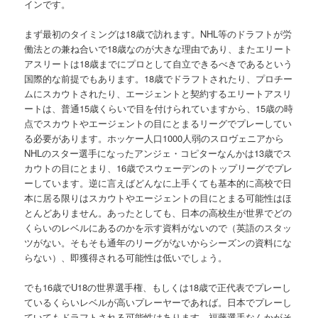
インです。
まず最初のタイミングは18歳で訪れます。NHL等のドラフトが労
働法との兼ね合いで18歳なのが大きな理由であり、またエリート
アスリートは18歳までにプロとして自立できるべきであるという
国際的な前提でもあります。18歳でドラフトされたり、プロチー
ムにスカウトされたり、エージェントと契約するエリートアスリ
ートは、普通15歳くらいで目を付けられていますから、15歳の時
点でスカウトやエージェントの目にとまるリーグでプレーしてい
る必要があります。ホッケー人口1000人弱のスロヴェニアから
NHLのスター選手になったアンジェ・コピターなんかは13歳でス
カウトの目にとまり、16歳でスウェーデンのトップリーグでプレ
ーしています。逆に言えばどんなに上手くても基本的に高校で日
本に居る限りはスカウトやエージェントの目にとまる可能性はほ
とんどありません。あったとしても、日本の高校生が世界でどの
くらいのレベルにあるのかを示す資料がないので（英語のスタッ
ツがない。そもそも通年のリーグがないからシーズンの資料にな
らない）、即獲得される可能性は低いでしょう。
でも16歳でU18の世界選手権、もしくは18歳で正代表でプレーし
ているくらいレベルが高いプレーヤーであれば。日本でプレーし
ていてもドラフトされる可能性はあります。福藤選手なんかがそ