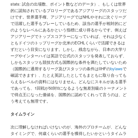
stats: 試合の出場数、ポイント数などのデータ）、もしくは世界
的に認知されているプロリーグであるアジアリーグのスタッツだ
けです。世界選手権、アジアリーグではNHLやそれに次ぐリーグ
で活躍した選手もプレーしているため、該当の選手が相対的にど
のようなレベルにあるかという指標に成り得るからです。例えば
アジアリーグでトップスコアラーになっていれば、それは少なく
ともドイツのトップリーグか北米のECHLくらいで活躍できるは
ずだという目安になります。しかし、残念ながら、日本の大学リ
ーグやインターハイは英語で公式のスタッツを発表しておらず、
しかもスタッツも競技方式も国際的な条件を満たしていないため
（国際的に通用するリーグ及びスタッツの条件はIIHFの
bylaws
で
確認できます）、たとえ英訳したとしてもまともに取り合っても
らえるレベルの資料にはなりません。どんなにスキルがある選手
であっても、1回戦が50対0になるような無差別級のトーナメント
で得点王になった価値を、国際的に認めてくれって言うのは、ど
う考えても無理です。
タイムライン
次に理解しなければいけないのが、海外のプロチームが、どんな
タイミングで、何歳くらいの選手を獲得したいかというタイムラ