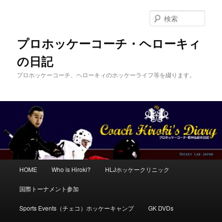
メ
サ
イ
ブ
検
ン
コ
索
コ
ン
プロホッケーコーチ・ヘローキィ
ン
テ
の日記
テ
ン
ン
ツ
プロホッケーコーチ、ヘローキィのホッケーライフ等を綴ります。
ツ
へ
へ
移
移
動
動
メ
HOME
Who is Hiroki?
HLJホッケークリニック
イ
ン
国際トーナメント参加
メ
ニ
Sports Events（チェコ）ホッケーキャンプ
GK DVDs
ュ