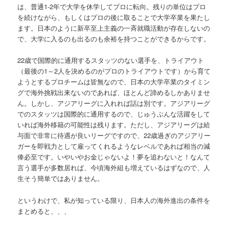
は、普通1-2年で大学を休学してプロに転向。残りの単位はプロ
を続けながら、もしくはプロの後に取ることで大学卒業を果たし
ます。日本のように新卒至上主義の一斉就職活動が存在しないの
で、大学に入るのも出るのも余裕を持つことができるからです。
22歳で国際的に通用するスタッツのない選手を、トライアウト
（最後の1～2人を決めるのがプロのトライアウトです）から育て
ようとするプロチームは皆無なので、日本の大学卒業のタイミン
グで海外挑戦出来ないのであれば、ほとんど諦めるしかありませ
ん。しかし、アジアリーグに入れれば話は別です。アジアリーグ
でのスタッツは国際的に通用するので、じゅうぶんな活躍をして
いれば海外移籍の可能性は残ります。ただし、アジアリーグは給
与面で非常に待遇が良いリーグですので、22歳過ぎのアジアリー
ガーを即戦力として雇ってくれるようなレベルであれば相当の減
俸必至です。いやいやお金じゃないよ！夢を追わないと！なんて
言う選手が多数居れば、今頃海外組も増えているはずなので、人
生そう簡単ではありません。
というわけで、私が知っている限り、日本人の海外進出の条件を
まとめると、、、