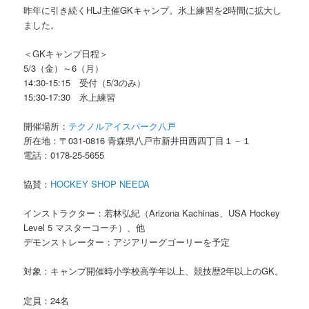
昨年に引き続くHLJ主催GKキャンプ。氷上練習を2時間に拡大し
ました。
＜GKキャンプ日程＞
5/3（金）～6（月）
14:30-15:15 受付（5/3のみ）
15:30-17:30 氷上練習
開催場所：
テクノルアイスパーク八戸
所在地：〒031-0816 青森県八戸市新井田西四丁目１－１
電話：0178-25-5655
協賛：
HOCKEY SHOP NEEDA
インストラクター：若林弘紀（Arizona Kachinas、USA Hockey
Level 5 マスターコーチ）、他
デモンストレーター：アジアリーグゴーリーを予定
対象：キャンプ開催時小学校高学年以上、競技歴2年以上のGK。
定員：24名