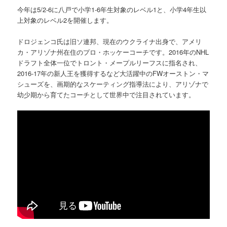
今年は5/2-6に八戸で小学1-6年生対象のレベル1と、小学4年生以
上対象のレベル2を開催します。
ドロジェンコ氏は旧ソ連邦、現在のウクライナ出身で、アメリ
カ・アリゾナ州在住のプロ・ホッケーコーチです。2016年のNHL
ドラフト全体一位でトロント・メープルリーフスに指名され、
2016-17年の新人王を獲得するなど大活躍中のFWオーストン・マ
シューズを、画期的なスケーティング指導法により、アリゾナで
幼少期から育てたコーチとして世界中で注目されています。