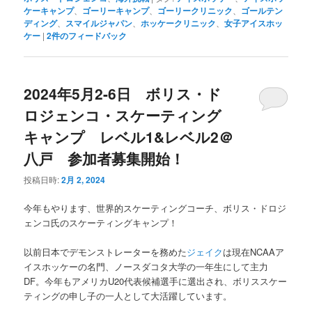
ケーキャンプ
、
ゴーリーキャンプ
、
ゴーリークリニック
、
ゴールテン
ディング
、
スマイルジャパン
、
ホッケークリニック
、
女子アイスホッ
ケー
|
2
件のフィードバック
2024年5月2-6日 ボリス・ド
ロジェンコ・スケーティング
キャンプ レベル1&レベル2＠
八戸 参加者募集開始！
投稿日時:
2月 2, 2024
今年もやります、世界的スケーティングコーチ、ボリス・ドロジ
ェンコ氏のスケーティングキャンプ！
以前日本でデモンストレーターを務めた
ジェイク
は現在NCAAア
イスホッケーの名門、ノースダコタ大学の一年生にして主力
DF。今年もアメリカU20代表候補選手に選出され、ボリススケー
ティングの申し子の一人として大活躍しています。