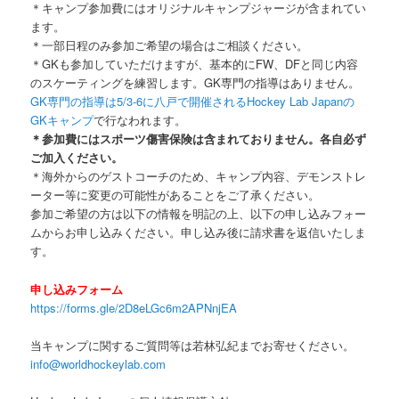
＊キャンプ参加費にはオリジナルキャンプジャージが含まれてい
ます。
＊一部日程のみ参加ご希望の場合はご相談ください。
＊GKも参加していただけますが、基本的にFW、DFと同じ内容
のスケーティングを練習します。GK専門の指導はありません。
GK専門の指導は5/3-6に八戸で開催されるHockey Lab Japanの
GKキャンプ
で行なわれます。
＊参加費にはスポーツ傷害保険は含まれておりません。各自必ず
ご加入ください。
＊海外からのゲストコーチのため、キャンプ内容、デモンストレ
ーター等に変更の可能性があることをご了承ください。
参加ご希望の方は以下の情報を明記の上、以下の申し込みフォー
ムからお申し込みください。申し込み後に請求書を返信いたしま
す。
申し込みフォーム
https://forms.gle/2D8eLGc6m2APNnjEA
当キャンプに関するご質問等は若林弘紀までお寄せください。
info@worldhockeylab.com