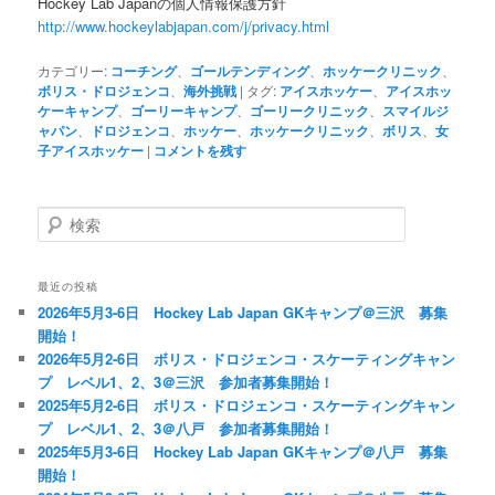
Hockey Lab Japanの個人情報保護方針
http://www.hockeylabjapan.com/j/privacy.html
カテゴリー:
コーチング
、
ゴールテンディング
、
ホッケークリニック
、
ボリス・ドロジェンコ
、
海外挑戦
|
タグ:
アイスホッケー
、
アイスホッ
ケーキャンプ
、
ゴーリーキャンプ
、
ゴーリークリニック
、
スマイルジ
ャパン
、
ドロジェンコ
、
ホッケー
、
ホッケークリニック
、
ボリス
、
女
子アイスホッケー
|
コメントを残す
検
索
最近の投稿
2026年5月3-6日 Hockey Lab Japan GKキャンプ＠三沢 募集
開始！
2026年5月2-6日 ボリス・ドロジェンコ・スケーティングキャン
プ レベル1、2、3＠三沢 参加者募集開始！
2025年5月2-6日 ボリス・ドロジェンコ・スケーティングキャン
プ レベル1、2、3＠八戸 参加者募集開始！
2025年5月3-6日 Hockey Lab Japan GKキャンプ＠八戸 募集
開始！