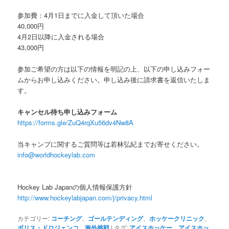
参加費：4月1日までに入金して頂いた場合
40,000円
4月2日以降に入金される場合
43,000円
参加ご希望の方は以下の情報を明記の上、以下の申し込みフォー
ムからお申し込みください。申し込み後に請求書を返信いたしま
す。
キャンセル待ち申し込みフォーム
https://forms.gle/ZuQ4rqXu56dv4Nw8A
当キャンプに関するご質問等は若林弘紀までお寄せください。
info@worldhockeylab.com
Hockey Lab Japanの個人情報保護方針
http://www.hockeylabjapan.com/j/privacy.html
カテゴリー:
コーチング
、
ゴールテンディング
、
ホッケークリニック
、
ボリス・ドロジェンコ
、
海外挑戦
|
タグ:
アイスホッケー
、
アイスホッ