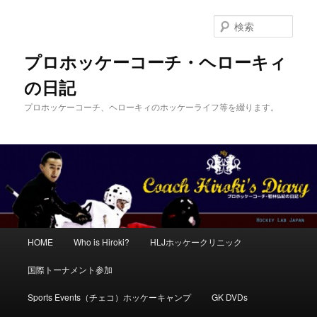
メ
サ
イ
ブ
検
ン
コ
索
コ
ン
プロホッケーコーチ・ヘローキィ
ン
テ
の日記
テ
ン
ン
ツ
プロホッケーコーチ、ヘローキィのホッケーライフ等を綴ります。
ツ
へ
へ
移
移
動
動
メ
HOME
Who is Hiroki?
HLJホッケークリニック
イ
ン
国際トーナメント参加
メ
ニ
Sports Events（チェコ）ホッケーキャンプ
GK DVDs
ュ