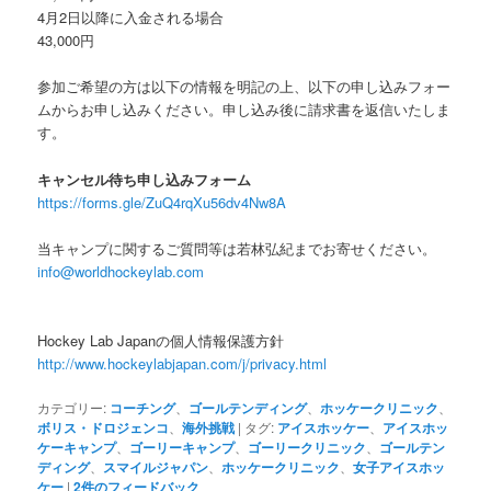
4月2日以降に入金される場合
43,000円
参加ご希望の方は以下の情報を明記の上、以下の申し込みフォー
ムからお申し込みください。申し込み後に請求書を返信いたしま
す。
キャンセル待ち申し込みフォーム
https://forms.gle/ZuQ4rqXu56dv4Nw8A
当キャンプに関するご質問等は若林弘紀までお寄せください。
info@worldhockeylab.com
Hockey Lab Japanの個人情報保護方針
http://www.hockeylabjapan.com/j/privacy.html
カテゴリー:
コーチング
、
ゴールテンディング
、
ホッケークリニック
、
ボリス・ドロジェンコ
、
海外挑戦
|
タグ:
アイスホッケー
、
アイスホッ
ケーキャンプ
、
ゴーリーキャンプ
、
ゴーリークリニック
、
ゴールテン
ディング
、
スマイルジャパン
、
ホッケークリニック
、
女子アイスホッ
ケー
|
2
件のフィードバック