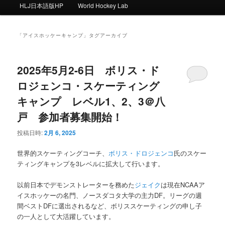
ー
HLJ日本語版HP
World Hockey Lab
「
アイスホッケーキャンプ
」タグアーカイブ
2025年5月2-6日 ボリス・ド
ロジェンコ・スケーティング
キャンプ レベル1、2、3＠八
戸 参加者募集開始！
投稿日時:
2月 6, 2025
世界的スケーティングコーチ、
ボリス・ドロジェンコ
氏のスケー
ティングキャンプを3レベルに拡大して行います。
以前日本でデモンストレーターを務めた
ジェイク
は現在NCAAア
イスホッケーの名門、ノースダコタ大学の主力DF。リーグの週
間ベストDFに選出されるなど、ボリススケーティングの申し子
の一人として大活躍しています。