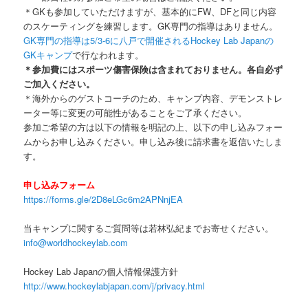
＊GKも参加していただけますが、基本的にFW、DFと同じ内容
のスケーティングを練習します。GK専門の指導はありません。
GK専門の指導は5/3-6に八戸で開催されるHockey Lab Japanの
GKキャンプ
で行なわれます。
＊参加費にはスポーツ傷害保険は含まれておりません。各自必ず
ご加入ください。
＊海外からのゲストコーチのため、キャンプ内容、デモンストレ
ーター等に変更の可能性があることをご了承ください。
参加ご希望の方は以下の情報を明記の上、以下の申し込みフォー
ムからお申し込みください。申し込み後に請求書を返信いたしま
す。
申し込みフォーム
https://forms.gle/2D8eLGc6m2APNnjEA
当キャンプに関するご質問等は若林弘紀までお寄せください。
info@worldhockeylab.com
Hockey Lab Japanの個人情報保護方針
http://www.hockeylabjapan.com/j/privacy.html