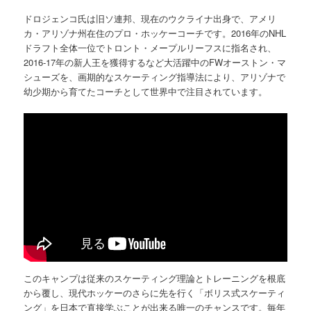
ドロジェンコ氏は旧ソ連邦、現在のウクライナ出身で、アメリ
カ・アリゾナ州在住のプロ・ホッケーコーチです。2016年のNHL
ドラフト全体一位でトロント・メープルリーフスに指名され、
2016-17年の新人王を獲得するなど大活躍中のFWオーストン・マ
シューズを、画期的なスケーティング指導法により、アリゾナで
幼少期から育てたコーチとして世界中で注目されています。
このキャンプは従来のスケーティング理論とトレーニングを根底
から覆し、現代ホッケーのさらに先を行く「ボリス式スケーティ
ング」を日本で直接学ぶことが出来る唯一のチャンスです。毎年