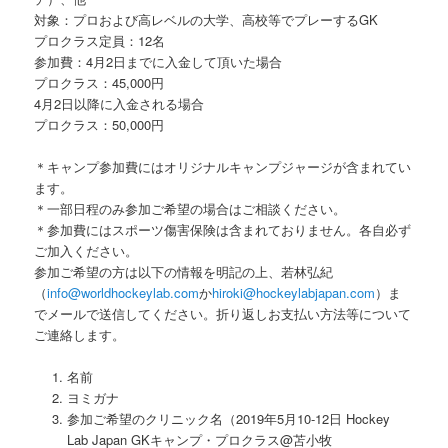
対象：プロおよび高レベルの大学、高校等でプレーするGK
プロクラス定員：12名
参加費：4月2日までに入金して頂いた場合
プロクラス：45,000円
4月2日以降に入金される場合
プロクラス：50,000円
＊キャンプ参加費にはオリジナルキャンプジャージが含まれてい
ます。
＊一部日程のみ参加ご希望の場合はご相談ください。
＊参加費にはスポーツ傷害保険は含まれておりません。各自必ず
ご加入ください。
参加ご希望の方は以下の情報を明記の上、若林弘紀
（
info@worldhockeylab.com
か
hiroki@hockeylabjapan.com
）ま
でメールで送信してください。折り返しお支払い方法等について
ご連絡します。
名前
ヨミガナ
参加ご希望のクリニック名（2019年5月10-12日 Hockey
Lab Japan GKキャンプ・プロクラス@苫小牧