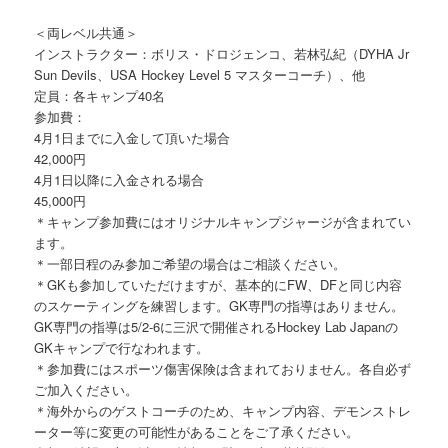
＜両レベル共通＞
インストラクター：ボリス・ドロジェンコ、若林弘紀（DYHA Jr
Sun Devils、USA Hockey Level 5 マスターコーチ）、他
定員：各キャンプ40名
参加費：
4月1日までに入金して頂いた場合
42,000円
4月1日以降に入金される場合
45,000円
＊キャンプ参加費にはオリジナルキャンプジャージが含まれてい
ます。
＊一部日程のみ参加ご希望の場合はご相談ください。
＊GKも参加していただけますが、基本的にFW、DFと同じ内容
のスケーティングを練習します。GK専門の指導はありません。
GK専門の指導は5/2-6に三沢で開催されるHockey Lab Japanの
GKキャンプで行なわれます。
＊参加費にはスポーツ傷害保険は含まれておりません。各自必ず
ご加入ください。
＊海外からのゲストコーチのため、キャンプ内容、デモンストレ
ーター等に変更の可能性があることをご了承ください。