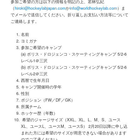
参加ご希望の方は以下の情報を明記の上、若林弘紀
（
hiroki@hockeylabjapan.com
か
info@worldhockeylab.com
）ま
でメールで送信してください。折り返しお支払い方法等について
ご連絡します。
名前
ヨミガナ
参加ご希望のキャンプ
(a) ボリス・ドロジェンコ・スケーティングキャンプ 5/2-6
レベル1＠三沢
(b) ボリス・ドロジェンコ・スケーティングキャンプ 5/2-6
レベル2＠三沢
西暦で生年月日
キャンプ開催時の学年
性別
ポジション（FW／DF／GK）
所属チーム
ホッケー歴（年数）
希望のジャージサイズ（XXL、XL、L、M、S、ユース
XL、ユースL、ユースM、ユースS） 2月20日以降に申し込
まれた方には希望のサイズが用意できない場合があります
のでご了承ください。