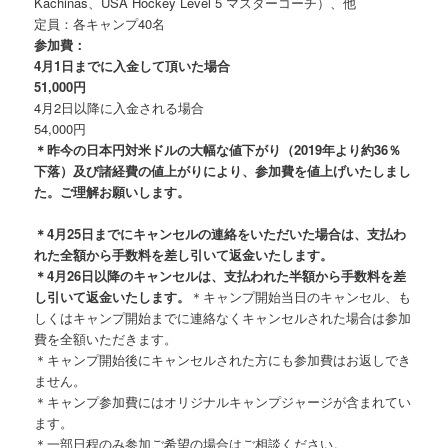
Kachinas、USA Hockey Level 5 マスターコーチ）、他
定員：各キャンプ40名
参加費：
4月1日までに入金して頂いた場合
51,000円
4月2日以降に入金される場合
54,000円
＊昨今の日本円対米ドルの大幅な値下がり（2019年より約36％
下落）及び諸経費の値上がりにより、参加費を値上げいたしまし
た。ご理解お願いします。
＊4月25日までにキャンセルの連絡をいただいた場合は、支払わ
れた全額から手数料を差し引いて返金いたします。
＊4月26日以降のキャンセルは、支払われた半額から手数料を差
し引いて返金いたします。
＊キャンプ開始当日のキャンセル、も
しくはキャンプ開始までに連絡なくキャンセルされた場合は参加
費を全額いただきます。
＊キャンプ開始後にキャンセルされた方にも参加費はお返しでき
ません。
＊キャンプ参加費にはオリジナルキャンプジャージが含まれてい
ます。
＊一部日程のみ参加ご希望の場合はご相談ください。