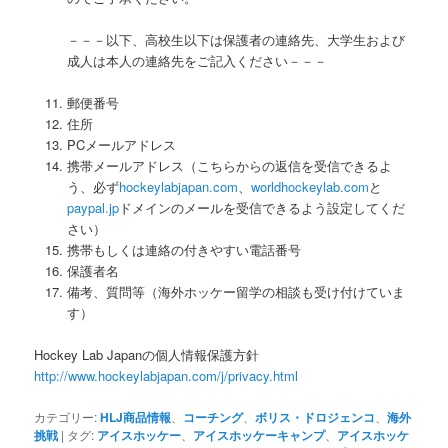
－－－以下、高校生以下は保護者の連絡先、大学生および
成人は本人の連絡先をご記入ください－－－
郵便番号
住所
PCメールアドレス
携帯メールアドレス（こちらからの返信を受信できるよ
う、必ず
hockeylabjapan.com
、
worldhockeylab.com
と
paypal.jp
ドメインのメールを受信できるよう設定してくだ
さい）
携帯もしくは連絡の付きやすい電話番号
保護者名
備考、質問等（海外ホッケー留学の相談も受け付けていま
す）
Hockey Lab Japanの個人情報保護方針
http://www.hockeylabjapan.com/j/privacy.html
カテゴリー:
HLJ商品情報
、
コーチング
、
ボリス・ドロジェンコ
、
海外
挑戦
|
タグ:
アイスホッケー
、
アイスホッケーキャンプ
、
アイスホッケ