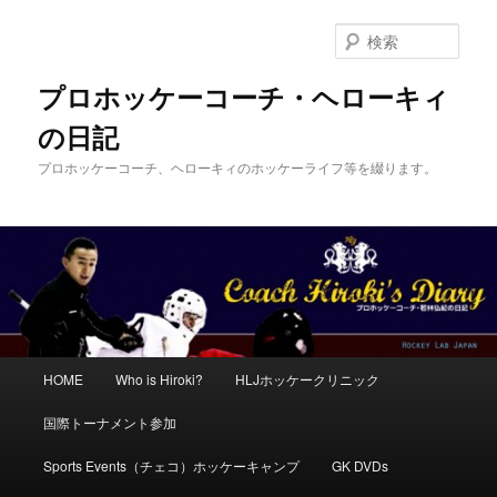
メ
サ
イ
ブ
検
ン
コ
索
コ
ン
プロホッケーコーチ・ヘローキィ
ン
テ
の日記
テ
ン
ン
ツ
プロホッケーコーチ、ヘローキィのホッケーライフ等を綴ります。
ツ
へ
へ
移
移
動
動
メ
HOME
Who is Hiroki?
HLJホッケークリニック
イ
ン
国際トーナメント参加
メ
ニ
Sports Events（チェコ）ホッケーキャンプ
GK DVDs
ュ