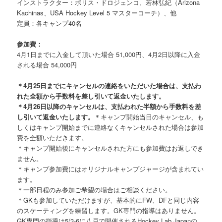
インストラクター：ボリス・ドロジェンコ、若林弘紀（Arizona
Kachinas、USA Hockey Level 5 マスターコーチ）、他
定員：各キャンプ40名
参加費：
4月1日までに入金して頂いた場合 51,000円、4月2日以降に入金
される場合 54,000円
＊4月25日までにキャンセルの連絡をいただいた場合は、支払わ
れた全額から手数料を差し引いて返金いたします。
＊4月26日以降のキャンセルは、支払われた半額から手数料を差
し引いて返金いたします。
＊キャンプ開始当日のキャンセル、も
しくはキャンプ開始までに連絡なくキャンセルされた場合は参加
費を全額いただきます。
＊キャンプ開始後にキャンセルされた方にも参加費はお返しでき
ません。
＊キャンプ参加費にはオリジナルキャンプジャージが含まれてい
ます。
＊一部日程のみ参加ご希望の場合はご相談ください。
＊GKも参加していただけますが、基本的にFW、DFと同じ内容
のスケーティングを練習します。GK専門の指導はありません。
GK専門の指導は5/3-6に八戸で開催されるHockey Lab Japanの