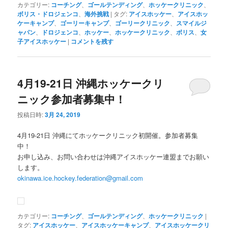
カテゴリー:
コーチング
、
ゴールテンディング
、
ホッケークリニック
、
ボリス・ドロジェンコ
、
海外挑戦
|
タグ:
アイスホッケー
、
アイスホッ
ケーキャンプ
、
ゴーリーキャンプ
、
ゴーリークリニック
、
スマイルジ
ャパン
、
ドロジェンコ
、
ホッケー
、
ホッケークリニック
、
ボリス
、
女
子アイスホッケー
|
コメントを残す
4月19-21日 沖縄ホッケークリ
ニック参加者募集中！
投稿日時:
3月 24, 2019
4月19-21日 沖縄にてホッケークリニック初開催。参加者募集
中！
お申し込み、お問い合わせは沖縄アイスホッケー連盟までお願い
します。
okinawa.ice.hockey.federation@gmail.com
カテゴリー:
コーチング
、
ゴールテンディング
、
ホッケークリニック
|
タグ:
アイスホッケー
、
アイスホッケーキャンプ
、
アイスホッケークリ