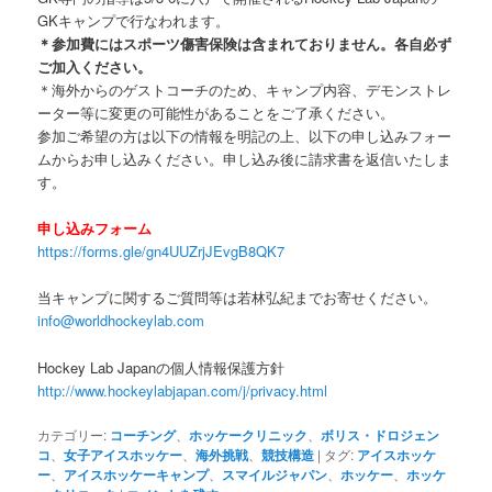
GKキャンプで行なわれます。
＊参加費にはスポーツ傷害保険は含まれておりません。各自必ず
ご加入ください。
＊海外からのゲストコーチのため、キャンプ内容、デモンストレ
ーター等に変更の可能性があることをご了承ください。
参加ご希望の方は以下の情報を明記の上、以下の申し込みフォー
ムからお申し込みください。申し込み後に請求書を返信いたしま
す。
申し込みフォーム
https://forms.gle/gn4UUZrjJEvgB8QK7
当キャンプに関するご質問等は若林弘紀までお寄せください。
info@worldhockeylab.com
Hockey Lab Japanの個人情報保護方針
http://www.hockeylabjapan.com/j/privacy.html
カテゴリー:
コーチング
、
ホッケークリニック
、
ボリス・ドロジェン
コ
、
女子アイスホッケー
、
海外挑戦
、
競技構造
|
タグ:
アイスホッケ
ー
、
アイスホッケーキャンプ
、
スマイルジャパン
、
ホッケー
、
ホッケ