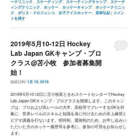
ークリニック
、
スケーティング
、
スケーティングキャンプ
、
スケーテ
ィングクリニック
、
ホッケー
、
ホッケーキャンプ
、
ホッケークリニッ
ク
、
ボリス・ドロジェンコ
、
女子アイスホッケー
、
若林弘紀
|
コメン
トを残す
2019年5月10-12日 Hockey
Lab Japan GKキャンプ・プロ
クラス@苫小牧 参加者募集開
始！
投稿日時:
1月 19, 2019
2019年5月10-12日に苫小牧新ときわスケートセンターでHockey
Lab Japan GKキャンプ・プロクラスを開催します。このキャン
プは、プロおよび高レベルの大学、高校等でプレーするGKを対
象に、世界レベルのスキルと知識を身に付けるための氷上練習と
ビデオ講義を行ないます。招待制、選抜制のため、お申し込みい
ただいた方のホッケー履歴等を参考に、参加の可否をお知らせし
ます。